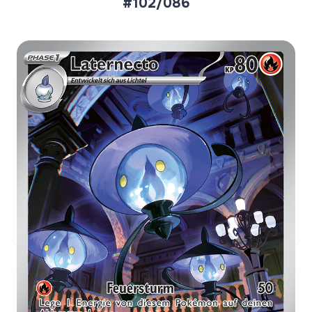
#102/086
Aktueller Marktpreis
€17,63
Holofoil
Preise werden täglich aktualisiert.
Karten-Info
Englische Version →