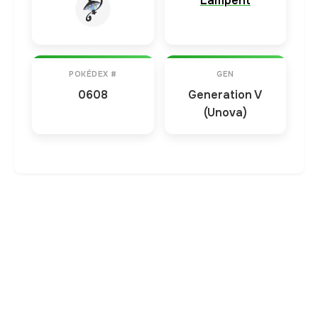
Lampent
POKÉDEX #
GEN
0608
Generation V
(Unova)