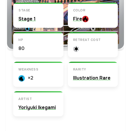
STAGE
COLOR
Stage 1
Fire
HP
RETREAT COST
80
WEAKNESS
RARITY
×2
Illustration Rare
ARTIST
Yoriyuki Ikegami