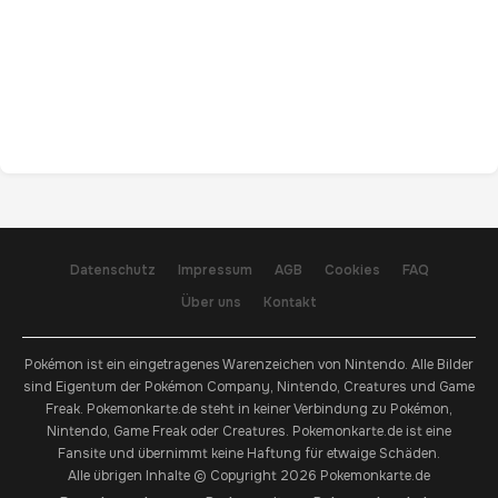
Datenschutz
Impressum
AGB
Cookies
FAQ
Über uns
Kontakt
Pokémon ist ein eingetragenes Warenzeichen von Nintendo. Alle Bilder
sind Eigentum der Pokémon Company, Nintendo, Creatures und Game
Freak. Pokemonkarte.de steht in keiner Verbindung zu Pokémon,
Nintendo, Game Freak oder Creatures. Pokemonkarte.de ist eine
Fansite und übernimmt keine Haftung für etwaige Schäden.
Alle übrigen Inhalte © Copyright 2026 Pokemonkarte.de