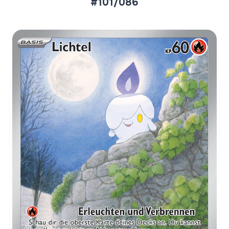
#101/086
Aktueller Marktpreis
€33,52
Holofoil
Preise werden täglich aktualisiert.
Karten-Info
Englische Version →