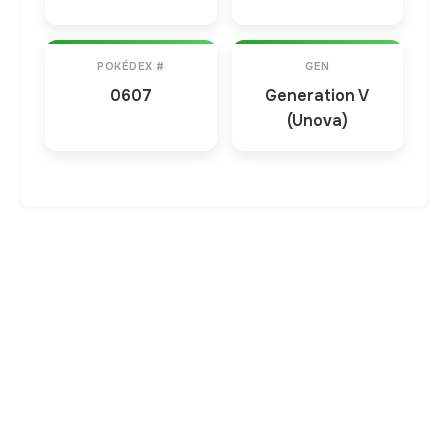
POKÉDEX #
GEN
0607
Generation V
(Unova)