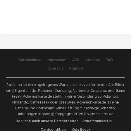
Datenschutz
Impressum
AGB
Cookies
FAQ
Über uns
Kontakt
Pokémon ist ein eingetragenes Warenzeichen von Nintendo. Alle Bilder
sind Eigentum der Pokémon Company, Nintendo, Creatures und Game
Freak. Pokemonkarte.de steht in keiner Verbindung zu Pokémon,
Nintendo, Game Freak oder Creatures. Pokemonkarte.de ist eine
Fansite und übernimmt keine Haftung für etwaige Schäden.
Alle übrigen Inhalte © Copyright 2026 Pokemonkarte.de
Besuche auch unsere Partnerseiten:
Pokemonkaart.nl
Cardcondition
Kids Bijoux