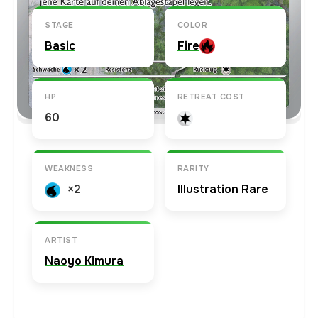
STAGE
COLOR
Basic
Fire
HP
RETREAT COST
60
WEAKNESS
RARITY
×2
Illustration Rare
ARTIST
Naoyo Kimura