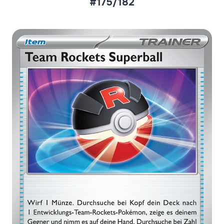
#175/182
Aktueller Marktpreis
€0,21
Normal
€0,32
Reverse Holo
Preise werden täglich aktualisiert.