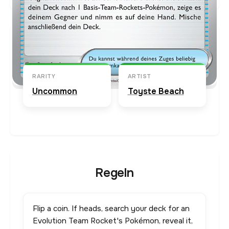
Karten-Info
Englische Version →
RARITY
ARTIST
Uncommon
Toyste Beach
Regeln
Flip a coin. If heads, search your deck for an
Evolution Team Rocket's Pokémon, reveal it,