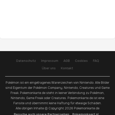
Datenschutz
Impressum
AGB
Cookies
FAQ
Über uns
Kontakt
Pokémon ist ein eingetragenes Warenzeichen von Nintendo. Alle Bilder
sind Eigentum der Pokémon Company, Nintendo, Creatures und Game
Freak. Pokemonkarte.de steht in keiner Verbindung zu Pokémon,
Nintendo, Game Freak oder Creatures. Pokemonkarte.de ist eine
Fansite und übernimmt keine Haftung für etwaige Schäden.
Alle übrigen Inhalte © Copyright 2026 Pokemonkarte.de
Besuche auch unsere Partnerseiten:
Pokemonkaart.nl