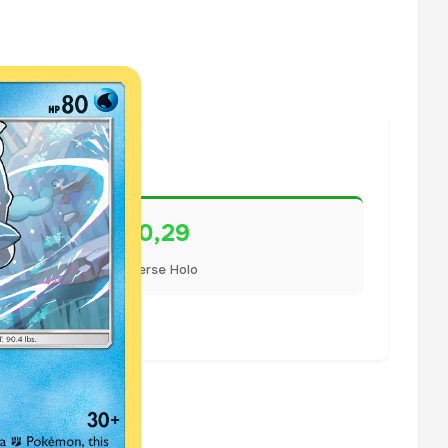
€0,29
Reverse Holo
lisiert.