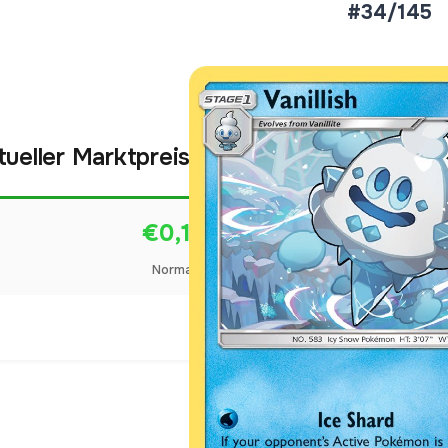
#34/145
tueller Marktpreis
€0,14
Normal
Preise werden täglich aktua