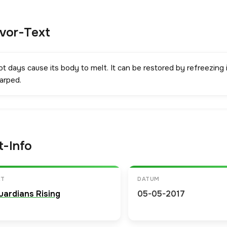
avor-Text
t days cause its body to melt. It can be restored by refreezing i
arped.
t-Info
ET
DATUM
uardians Rising
05-05-2017