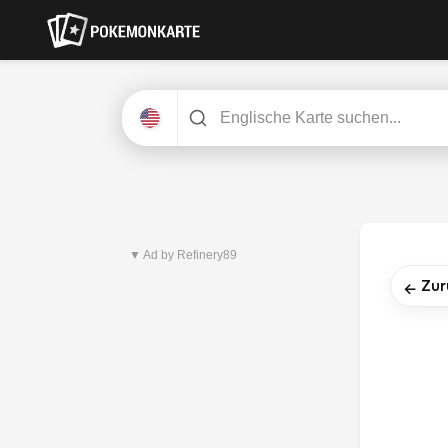
Neuestes Set
Pitch Black
▼ Ad by Refinery89
Zur
←