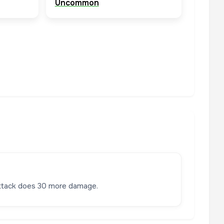
Uncommon
attack does 30 more damage.