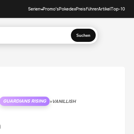
Serien
Promo's
Pokedex
Preisführer
Artikel
Top-10
Suchen
GUARDIANS RISING
»
VANILLISH
h