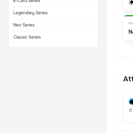
e-Card Series
Legendary Series
I
Neo Series
N
Classic Series
At
I