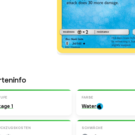
rteninfo
TUFE
FARBE
tage 1
Water
ÜCKZUGSKOSTEN
SCHWÄCHE