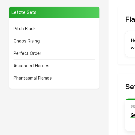
Letzte Sets
Fl
Pitch Black
Ho
Chaos Rising
w
Perfect Order
Ascended Heroes
Phantasmal Flames
Se
S
G