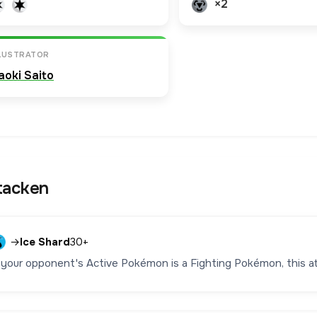
×2
LLUSTRATOR
aoki Saito
tacken
→
Ice Shard
30+
f your opponent's Active Pokémon is a Fighting Pokémon, this 