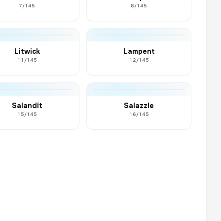
7/145
8/145
Litwick
Lampent
11/145
12/145
Salandit
Salazzle
15/145
16/145