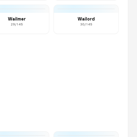
Wailmer
Wailord
29/145
30/145