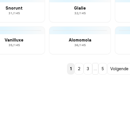
Snorunt
Glalie
31/145
32/145
Vanilluxe
Alomomola
35/145
36/145
1
2
3
…
5
Volgende 