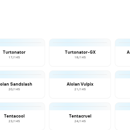
Turtonator
Turtonator-GX
A
17/145
18/145
lolan Sandslash
Alolan Vulpix
20/145
21/145
Tentacool
Tentacruel
23/145
24/145