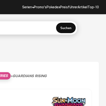
Serien
Promo's
Pokedex
Preisführer
Artikel
Top-10
Suchen
RIES
»
GUARDIANS RISING