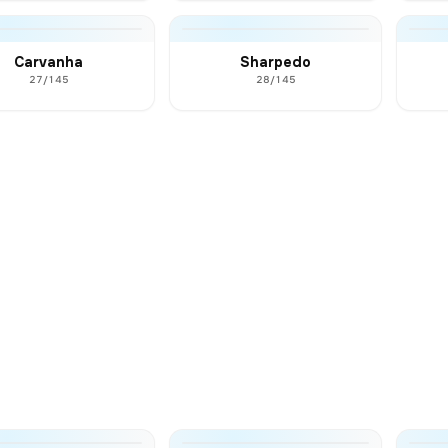
Carvanha
Sharpedo
27/145
28/145