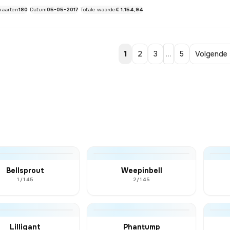
kaarten
180
Datum
05-05-2017
Totale waarde
€ 1.154,94
1
2
3
…
5
Volgende 
Bellsprout
Weepinbell
1/145
2/145
Lilligant
Phantump