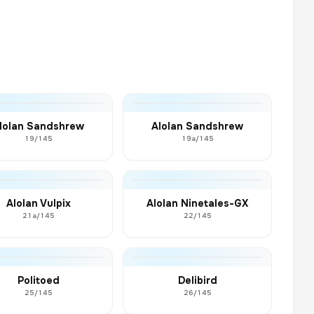
lolan Sandshrew
Alolan Sandshrew
19/145
19a/145
Alolan Vulpix
Alolan Ninetales-GX
21a/145
22/145
Politoed
Delibird
25/145
26/145