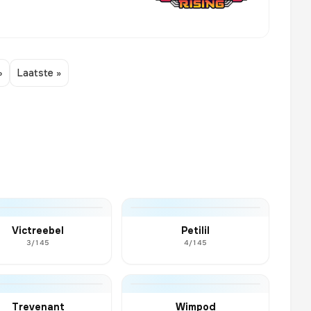
›
Laatste »
Victreebel
Petilil
3/145
4/145
Trevenant
Wimpod