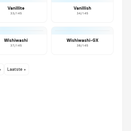
Vanillite
Vanillish
33/145
34/145
Wishiwashi
Wishiwashi-GX
37/145
38/145
›
Laatste »