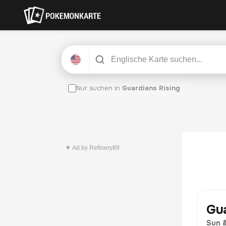
Nur suchen in
Guardians Rising
Neuestes Set
Pitch Black
▼ Ad by Refinery89
Gua
Sun 