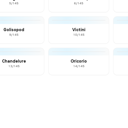
5/145
6/145
Golisopod
Victini
9/145
10/145
Chandelure
Oricorio
13/145
14/145