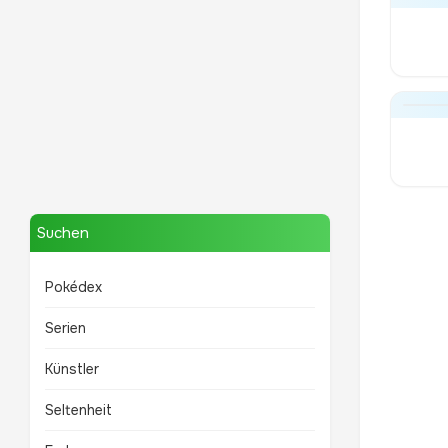
Mewtwo
TOP 10 POKÉMON
Suchen
Pokédex
Serien
Künstler
Seltenheit