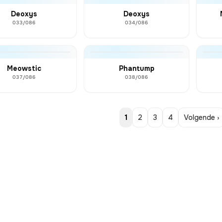
Deoxys
Deoxys
033/086
034/086
Meowstic
Phantump
037/086
038/086
1
2
3
4
Volgende ›