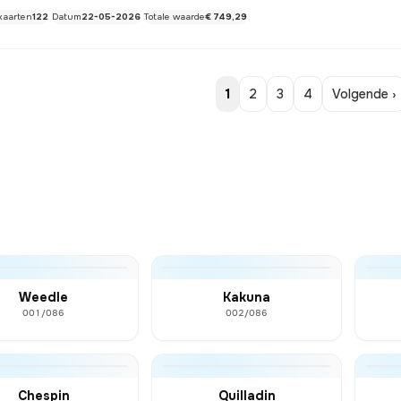
kaarten
122
Datum
22-05-2026
Totale waarde
€ 749,29
1
2
3
4
Volgende ›
Weedle
Kakuna
001/086
002/086
Chespin
Quilladin