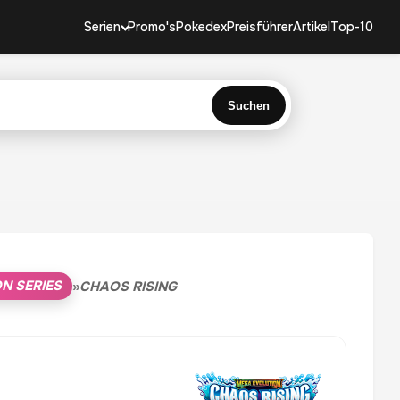
Serien
Promo's
Pokedex
Preisführer
Artikel
Top-10
Suchen
N SERIES
»
CHAOS RISING