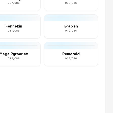
007/086
008/086
Fennekin
Braixen
011/086
012/086
Mega Pyroar ex
Remoraid
015/086
016/086