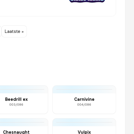
Laatste »
Beedrill ex
Carnivine
003/086
004/086
Chesnaught
Vulpix