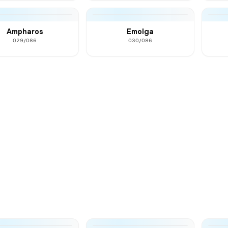
Ampharos
Emolga
029/086
030/086