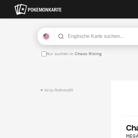
Nur suchen in
Chaos Rising
Neuestes Set
Pitch Black
▼ Ad by Refinery89
Ch
MEGA