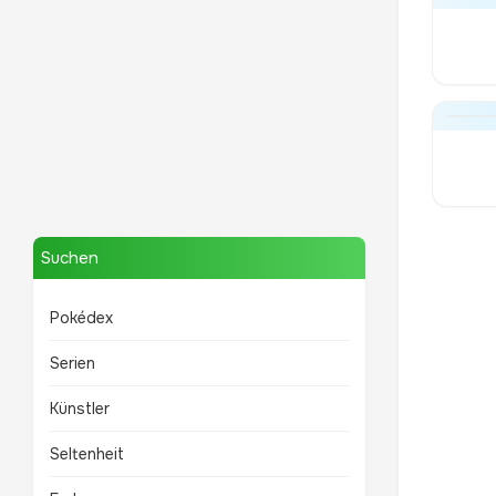
Mewtwo
TOP 10 POKÉMON
Suchen
Pokédex
Serien
Künstler
Seltenheit