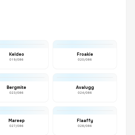
Keldeo
Froakie
019/086
020/086
Bergmite
Avalugg
023/086
024/086
Mareep
Flaaffy
027/086
028/086