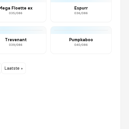
Mega Floette ex
Espurr
035/086
036/086
Trevenant
Pumpkaboo
039/086
040/086
Laatste »