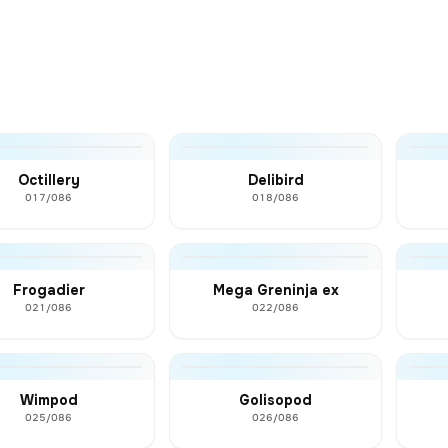
Octillery
Delibird
017/086
018/086
Frogadier
Mega Greninja ex
021/086
022/086
Wimpod
Golisopod
025/086
026/086