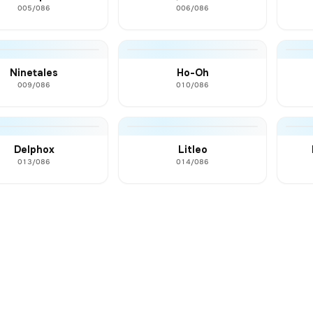
005/086
006/086
Ninetales
Ho-Oh
009/086
010/086
Delphox
Litleo
013/086
014/086