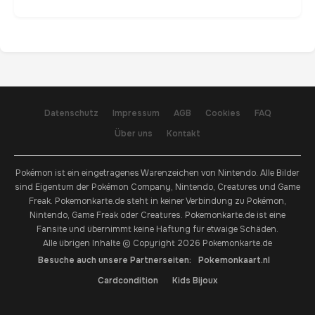
Datenschutz
Impressum
AGB
Cookies
FAQ
Über uns
Kontakt
Pokémon ist ein eingetragenes Warenzeichen von Nintendo. Alle Bilder
sind Eigentum der Pokémon Company, Nintendo, Creatures und Game
Freak. Pokemonkarte.de steht in keiner Verbindung zu Pokémon,
Nintendo, Game Freak oder Creatures. Pokemonkarte.de ist eine
Fansite und übernimmt keine Haftung für etwaige Schäden.
Alle übrigen Inhalte © Copyright 2026 Pokemonkarte.de
Besuche auch unsere Partnerseiten:
Pokemonkaart.nl
Cardcondition
Kids Bijoux