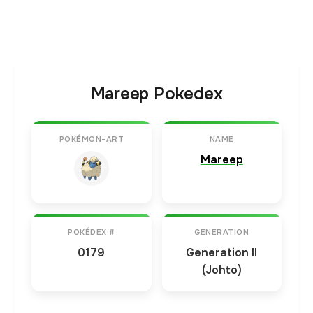
Mareep Pokedex
POKÉMON-ART
NAME
Mareep
POKÉDEX #
GENERATION
0179
Generation II
(Johto)