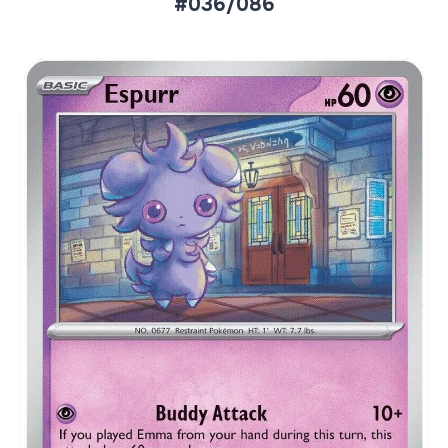
#036/086
Aktueller Marktpreis
€0,06
Normal
€0,28
Reverse Holo
Preise werden täglich aktualisiert.