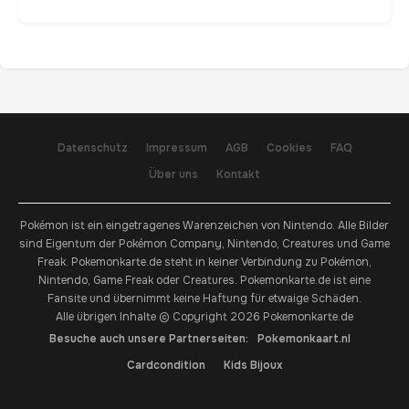
Datenschutz
Impressum
AGB
Cookies
FAQ
Über uns
Kontakt
Pokémon ist ein eingetragenes Warenzeichen von Nintendo. Alle Bilder
sind Eigentum der Pokémon Company, Nintendo, Creatures und Game
Freak. Pokemonkarte.de steht in keiner Verbindung zu Pokémon,
Nintendo, Game Freak oder Creatures. Pokemonkarte.de ist eine
Fansite und übernimmt keine Haftung für etwaige Schäden.
Alle übrigen Inhalte © Copyright 2026 Pokemonkarte.de
Besuche auch unsere Partnerseiten:
Pokemonkaart.nl
Cardcondition
Kids Bijoux