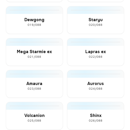
Dewgong
Staryu
019/088
020/088
Mega Starmie ex
Lapras ex
021/088
022/088
Amaura
Aurorus
023/088
024/088
Volcanion
Shinx
025/088
026/088