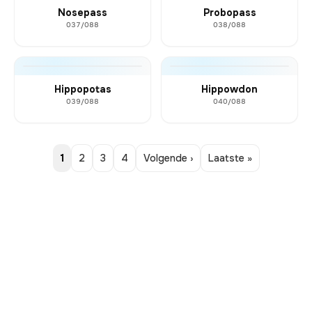
Nosepass
Probopass
037/088
038/088
Hippopotas
Hippowdon
039/088
040/088
1
2
3
4
Volgende ›
Laatste »