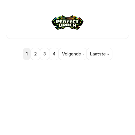
1
2
3
4
Volgende ›
Laatste »