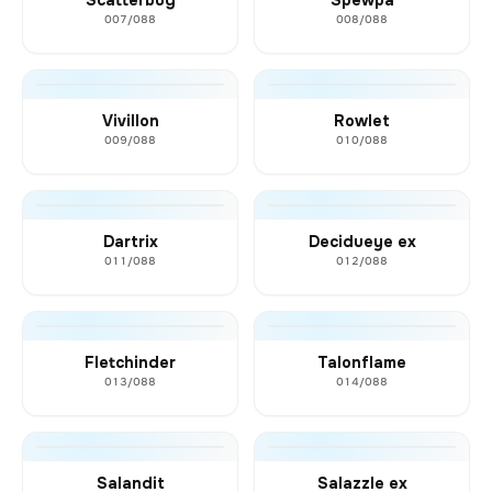
007/088
008/088
Vivillon
Rowlet
009/088
010/088
Dartrix
Decidueye ex
011/088
012/088
Fletchinder
Talonflame
013/088
014/088
Salandit
Salazzle ex