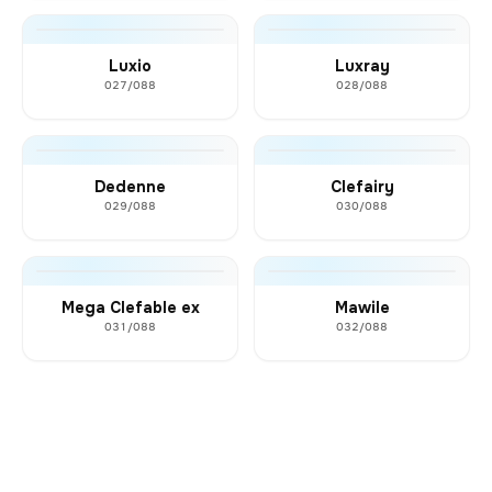
Luxio
Luxray
027/088
028/088
Dedenne
Clefairy
029/088
030/088
Mega Clefable ex
Mawile
031/088
032/088