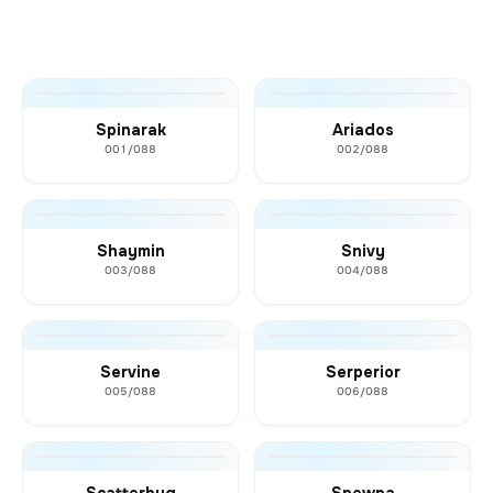
Spinarak
Ariados
001/088
002/088
Shaymin
Snivy
003/088
004/088
Servine
Serperior
005/088
006/088
Scatterbug
Spewpa