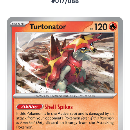
#017/088
Aktueller Marktpreis
€0,06
Normal
€0,21
Reverse Holo
Preise werden täglich aktualisiert.