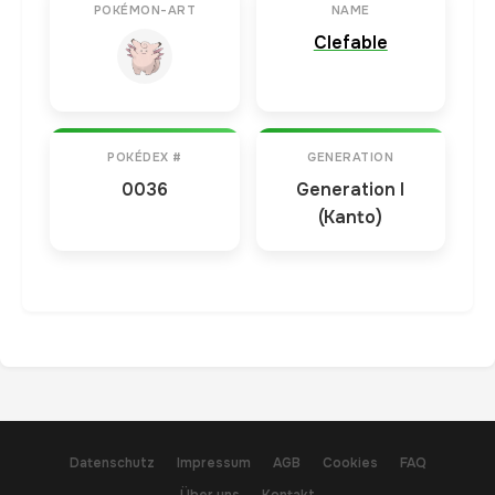
POKÉMON-ART
NAME
Clefable
POKÉDEX #
GENERATION
0036
Generation I
(Kanto)
Datenschutz
Impressum
AGB
Cookies
FAQ