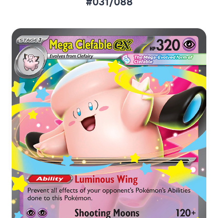
#031/088
Aktueller Marktpreis
€0,63
Holofoil
Preise werden täglich aktualisiert.