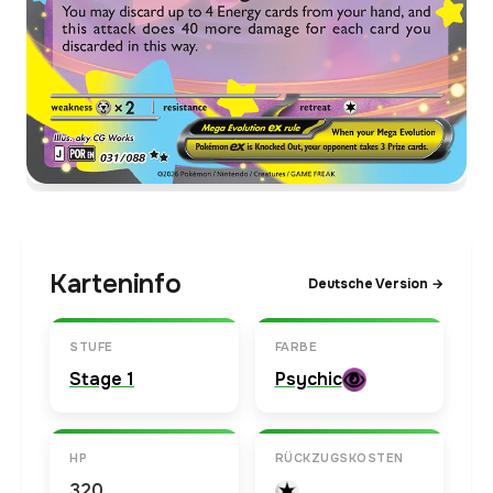
Karteninfo
Deutsche Version →
STUFE
FARBE
Stage 1
Psychic
HP
RÜCKZUGSKOSTEN
320