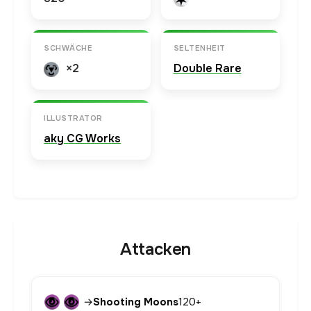
SCHWÄCHE
SELTENHEIT
×2
Double Rare
ILLUSTRATOR
aky CG Works
Attacken
→
Shooting Moons
120+