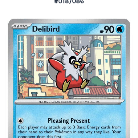
#018/086
Aktueller Marktpreis
€0,08
Normal
€0,25
Reverse Holo
Preise werden täglich aktualisiert.