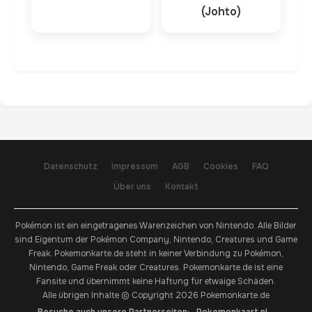
(Johto)
Datenschutz
Impressum
AGB
Cookies
FAQ
Über uns
Kontakt
Pokémon ist ein eingetragenes Warenzeichen von Nintendo. Alle Bilder
sind Eigentum der Pokémon Company, Nintendo, Creatures und Game
Freak. Pokemonkarte.de steht in keiner Verbindung zu Pokémon,
Nintendo, Game Freak oder Creatures. Pokemonkarte.de ist eine
Fansite und übernimmt keine Haftung für etwaige Schäden.
Alle übrigen Inhalte © Copyright 2026 Pokemonkarte.de