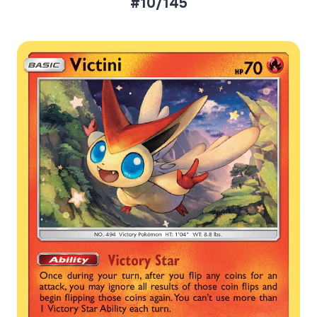
#10/145
Aktueller Marktpreis
€1,26
Reverse Holo
€1,02
Holofoil
Preise werden täglich aktualisiert.