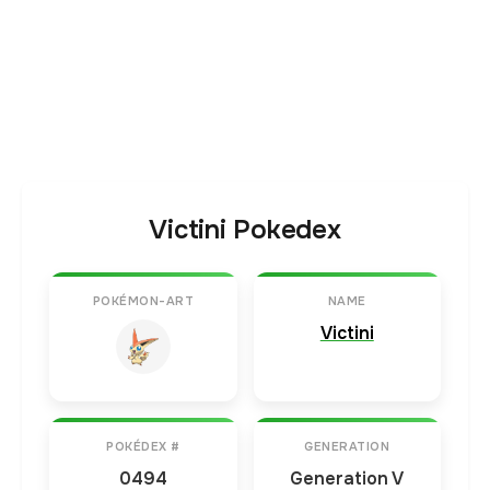
Victini Pokedex
POKÉMON-ART
NAME
Victini
POKÉDEX #
GENERATION
0494
Generation V