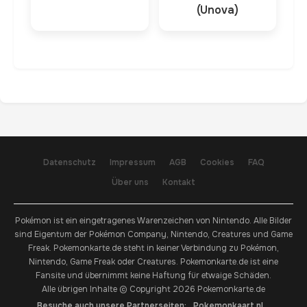
(Unova)
Datenschutz
Impressum
AGB
Cookies
FAQ
Über uns
Kontakt
Pokémon ist ein eingetragenes Warenzeichen von Nintendo. Alle Bilder
sind Eigentum der Pokémon Company, Nintendo, Creatures und Game
Freak. Pokemonkarte.de steht in keiner Verbindung zu Pokémon,
Nintendo, Game Freak oder Creatures. Pokemonkarte.de ist eine
Fansite und übernimmt keine Haftung für etwaige Schäden.
Alle übrigen Inhalte © Copyright 2026 Pokemonkarte.de
Besuche auch unsere Partnerseiten:
Pokemonkaart.nl