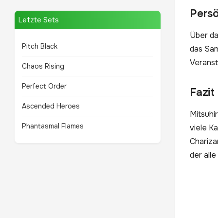
Persö
Letzte Sets
Über das
Pitch Black
das Sam
Veranst
Chaos Rising
Perfect Order
Fazit
Ascended Heroes
Mitsuhir
Phantasmal Flames
viele K
Chariza
der all