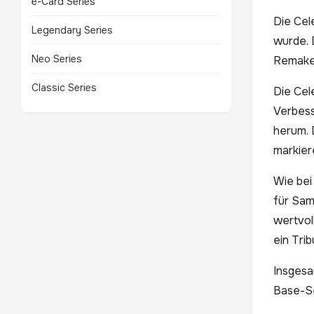
e-Card Series
Die Cel
Legendary Series
wurde. 
Neo Series
Remake 
Classic Series
Die Cel
Verbess
herum. 
markier
Wie bei
für Sam
wertvol
ein Tri
Insgesa
Base-Se