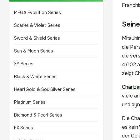
Franchi
MEGA Evolution Series
Seine
Scarlet & Violet Series
Mitsuhir
Sword & Shield Series
die Per
Sun & Moon Series
die ver
XY Series
4/102 a
zeigt Ch
Black & White Series
Chariza
HeartGold & SoulSilver Series
viele a
Platinum Series
und dy
Diamond & Pearl Series
Die Cha
es kein
EX Series
der Cel