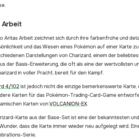
se.
 Arbeit
o Aritas Arbeit zeichnet sich durch ihre farbenfrohe und detail
sönlichkeit und das Wesen eines Pokémon auf einer Karte zu 
schiedenen Darstellungen von Charizard, einem der beliebte
us der Basis-Erweiterung, die oft als eine der wertvollsten
arizard in voller Pracht, bereit für den Kampf.
rd 4/102
ist jedoch nicht die einzige bemerkenswerte Karte, di
ndere Karten für das Pokémon-Trading-Card-Game entworfen,
namischen Karten von
VOLCANION-EX
.
rizard-Karte aus der Base-Set ist eine der bekanntesten u
 Wunder, dass die Karte immer wieder neu aufgelegt wird. Ei
ebrations-Serie.