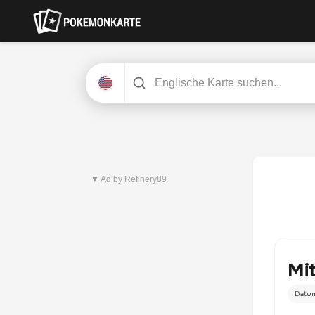
Neuestes Set
Pitch Black
▼ Ad by Refinery89
Mit
Datu