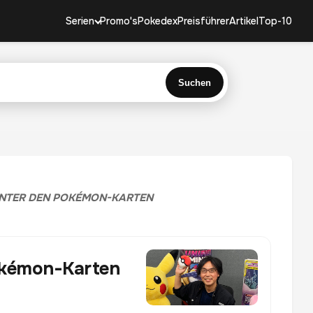
Serien
Promo's
Pokedex
Preisführer
Artikel
Top-10
Suchen
HINTER DEN POKÉMON-KARTEN
Pokémon-Karten