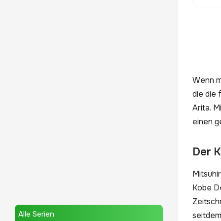
Wenn ma
die die
Arita. M
einen g
Der K
Mitsuhi
Kobe Des
Zeitsch
Alle Serien
seitdem