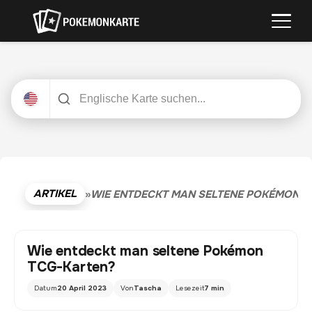
ARTIKEL
»
WIE ENTDECKT MAN SELTENE POKÉMON T
Wie entdeckt man seltene Pokémon
TCG-Karten?
Datum
20 April 2023
Von
Tascha
Lesezeit
7 min