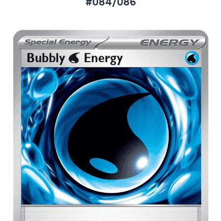
#084/086
Aktueller Marktpreis
€0,22
Reverse Holo
€0,20
Holofoil
Preise werden täglich aktualisiert.