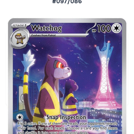
#097/086
Aktueller Marktpreis
€1,59
Holofoil
Preise werden täglich aktualisiert.