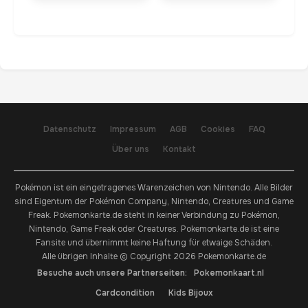
Datenschutz
Impressum
AGB
Cookies
FAQ
Über uns
Kontakt
Pokémon ist ein eingetragenes Warenzeichen von Nintendo. Alle Bilder
sind Eigentum der Pokémon Company, Nintendo, Creatures und Game
Freak. Pokemonkarte.de steht in keiner Verbindung zu Pokémon,
Nintendo, Game Freak oder Creatures. Pokemonkarte.de ist eine
Fansite und übernimmt keine Haftung für etwaige Schäden.
Alle übrigen Inhalte © Copyright 2026 Pokemonkarte.de
Besuche auch unsere Partnerseiten:
Pokemonkaart.nl
Cardcondition
Kids Bijoux