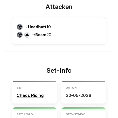
Attacken
→
Headbutt
10
→
Beam
20
Set-Info
SET
DATUM
Chaos Rising
22-05-2026
SET LOGO
SET-SYMBOL