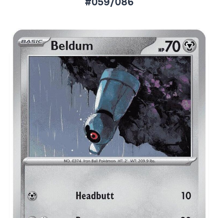
#059/086
Aktueller Marktpreis
€0,11
Normal
€0,21
Reverse Holo
Preise werden täglich aktualisiert.