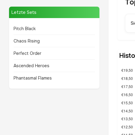
To
Letzte Sets
S
Pitch Black
Chaos Rising
Perfect Order
Hist
Ascended Heroes
Phantasmal Flames