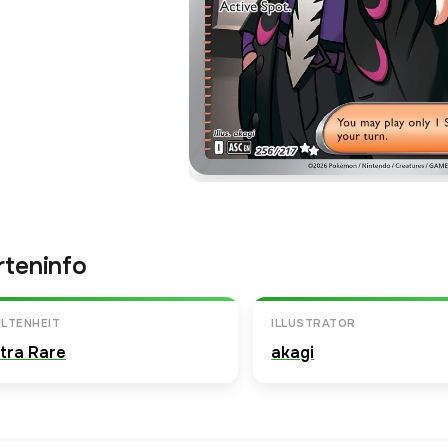
rteninfo
LTENHEIT
ILLUSTRATOR
ltra Rare
akagi