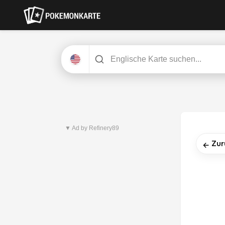
Neuestes Set
Pitch Black
▼ Ad by Refinery89
Zur
←