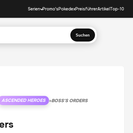
Serien
Promo's
Pokedex
Preisführer
Artikel
Top-10
Suchen
ASCENDED HEROES
»
BOSS'S ORDERS
ers