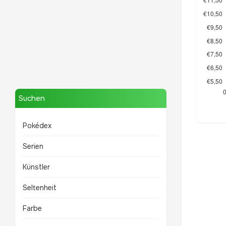
Venusaur
Mewtwo
TOP 10 POKÉMON
TOP 10 POKÉMON
Suchen
Pokédex
Serien
Künstler
Seltenheit
Farbe