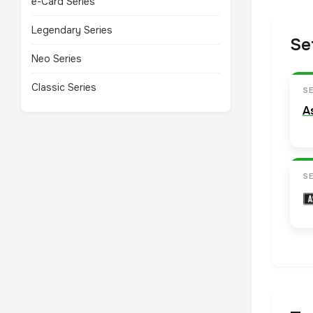
e-Card Series
Legendary Series
Se
Neo Series
Classic Series
S
A
S