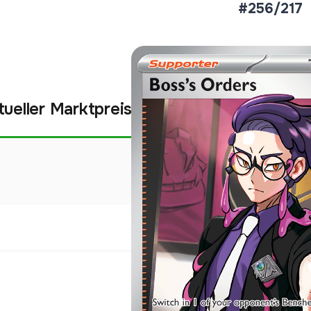
#256/217
tueller Marktpreis
€6,59
Holofoil
Preise werden täglich aktua