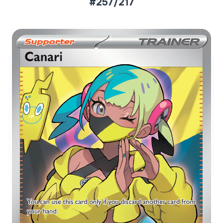
#257/217
Aktueller Marktpreis
€3,34
Holofoil
Preise werden täglich aktualisiert.