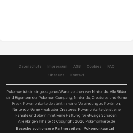
Datenschutz
Impressum
AGB
Cookies
FAQ
Über uns
Kontakt
Pokémon ist ein eingetragenes Warenzeichen von Nintendo. Alle Bilder
sind Eigentum der Pokémon Company, Nintendo, Creatures und Game
Freak. Pokemonkarte.de steht in keiner Verbindung zu Pokémon,
Nintendo, Game Freak oder Creatures. Pokemonkarte.de ist eine
Fansite und übernimmt keine Haftung für etwaige Schäden.
Alle übrigen Inhalte © Copyright 2026 Pokemonkarte.de
Besuche auch unsere Partnerseiten:
Pokemonkaart.nl