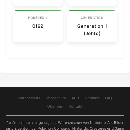
POKÉDEX #
GENERATION
0169
Generation II
(Johto)
Datenschutz
Impressum
AGB
Cookies
FAQ
Über uns
Kontakt
Pokémon ist ein eingetragenes Warenzeichen von Nintendo. Alle Bilder
sind Eigentum der Pokémon Company, Nintendo, Creatures und Game