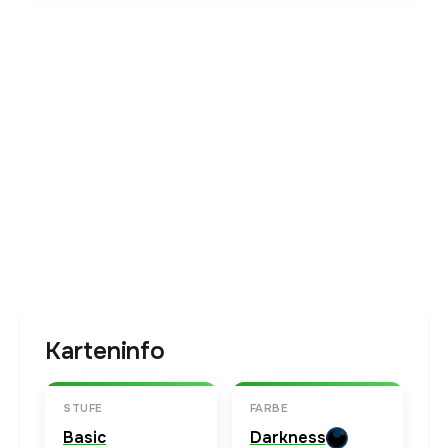
Karteninfo
STUFE
FARBE
Basic
Darkness