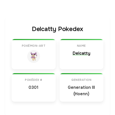
Delcatty Pokedex
POKÉMON-ART
NAME
Delcatty
POKÉDEX #
GENERATION
0301
Generation III
(Hoenn)