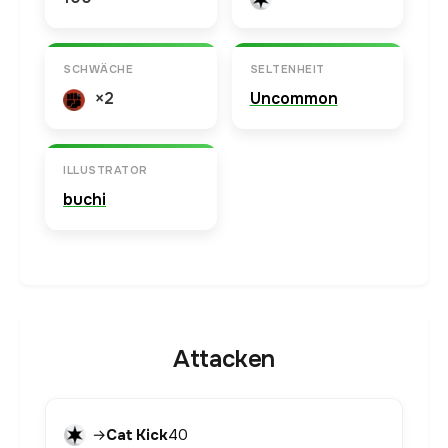
SCHWÄCHE
SELTENHEIT
×2
Uncommon
ILLUSTRATOR
buchi
Attacken
→
Cat Kick
40