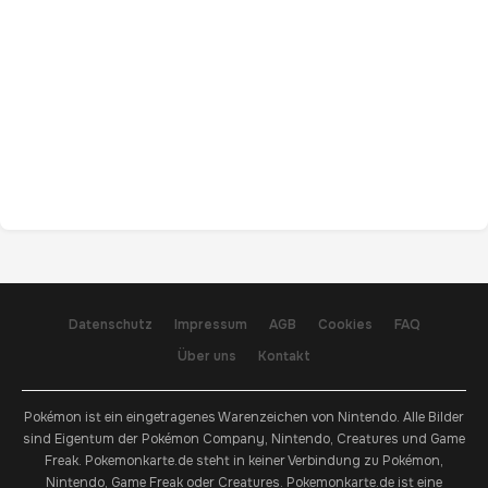
Datenschutz
Impressum
AGB
Cookies
FAQ
Über uns
Kontakt
Pokémon ist ein eingetragenes Warenzeichen von Nintendo. Alle Bilder
sind Eigentum der Pokémon Company, Nintendo, Creatures und Game
Freak. Pokemonkarte.de steht in keiner Verbindung zu Pokémon,
Nintendo, Game Freak oder Creatures. Pokemonkarte.de ist eine