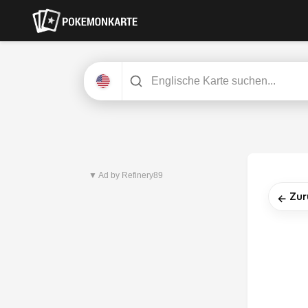
Neuestes Set
Pitch Black
▼ Ad by Refinery89
Zur
←