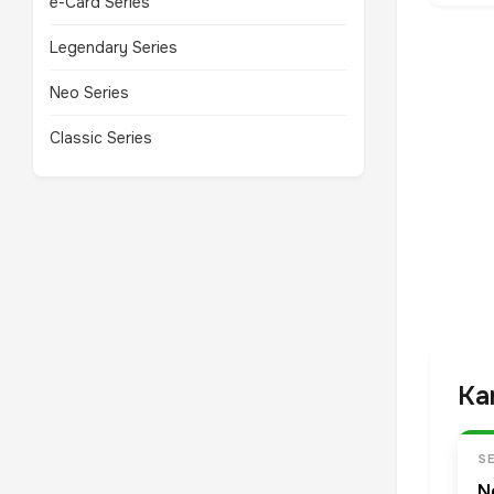
e-Card Series
Legendary Series
Neo Series
Classic Series
Ka
SE
N