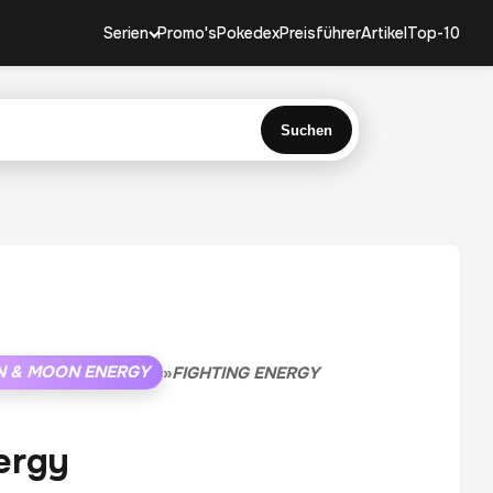
Serien
Promo's
Pokedex
Preisführer
Artikel
Top-10
Suchen
N & MOON ENERGY
»
FIGHTING ENERGY
ergy