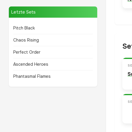
Letzte Sets
Pitch Black
Chaos Rising
Se
Perfect Order
Ascended Heroes
S
S
Phantasmal Flames
S