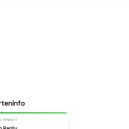
rteninfo
LTENHEIT
o Rarity