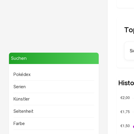
To
Mewtwo
S
TOP 10 POKÉMON
Suchen
Pokédex
Hist
Serien
Künstler
Seltenheit
Farbe