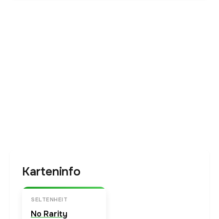
Karteninfo
SELTENHEIT
No Rarity