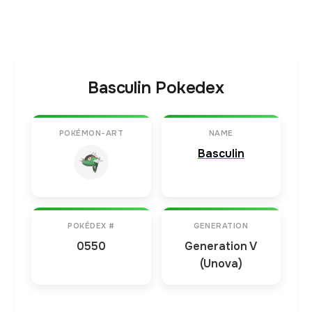
Basculin Pokedex
POKÉMON-ART
NAME
Basculin
POKÉDEX #
GENERATION
0550
Generation V
(Unova)