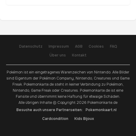
Datenschutz
Impressum
AGB
Cookies
FAQ
Über uns
Kontakt
Pokémon ist ein eingetragenes Warenzeichen von Nintendo. Alle Bilder
sind Eigentum der Pokémon Company, Nintendo, Creatures und Game
Freak. Pokemonkarte.de steht in keiner Verbindung zu Pokémon,
Nintendo, Game Freak oder Creatures. Pokemonkarte.de ist eine
Fansite und übernimmt keine Haftung für etwaige Schäden.
Alle übrigen Inhalte © Copyright 2026 Pokemonkarte.de
Besuche auch unsere Partnerseiten:
Pokemonkaart.nl
Cardcondition
Kids Bijoux