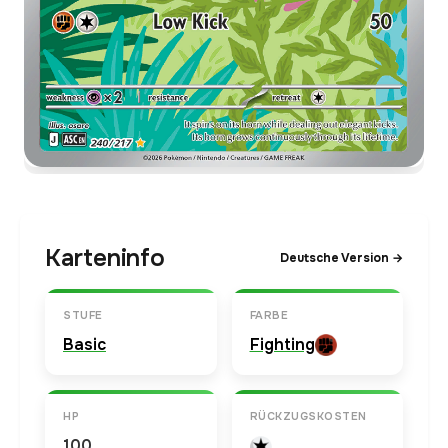
Karteninfo
Deutsche Version →
STUFE
FARBE
Basic
Fighting
HP
RÜCKZUGSKOSTEN
100