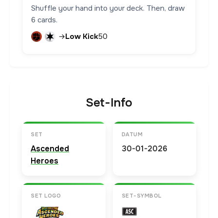
Shuffle your hand into your deck. Then, draw
6 cards.
→
Low Kick
50
Set-Info
SET
DATUM
Ascended
30-01-2026
Heroes
SET LOGO
SET-SYMBOL