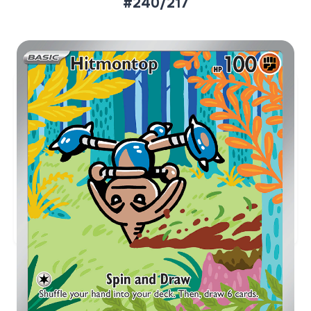
#240/217
Aktueller Marktpreis
€5,88
Holofoil
Preise werden täglich aktualisiert.