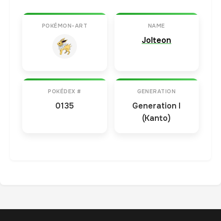
POKÉMON-ART
NAME
Jolteon
POKÉDEX #
GENERATION
0135
Generation I
(Kanto)