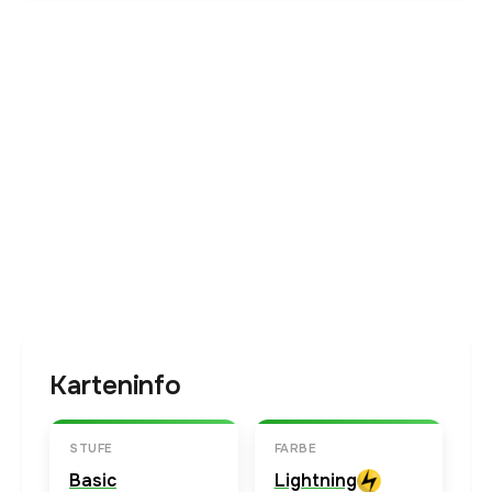
Karteninfo
STUFE
FARBE
Basic
Lightning