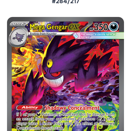
#284/217
Aktueller Marktpreis
€1.189,10
Holofoil
Preise werden täglich aktualisiert.