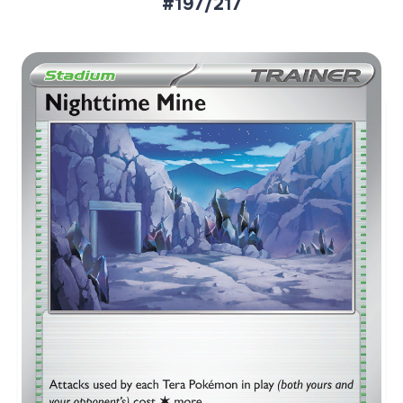
#197/217
Aktueller Marktpreis
€0,23
Normal
€0,37
Reverse Holo
Preise werden täglich aktualisiert.