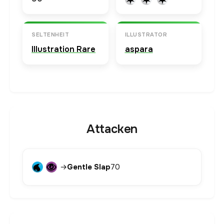
SELTENHEIT
ILLUSTRATOR
Illustration Rare
aspara
Attacken
→
Gentle Slap
70