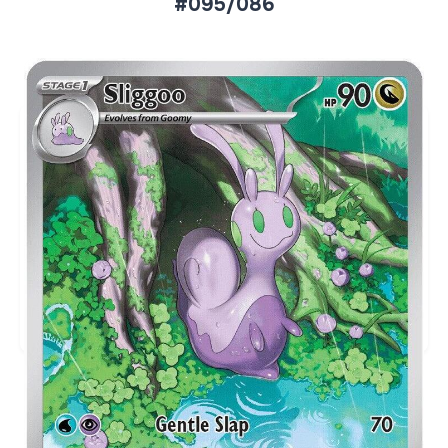
#095/086
Aktueller Marktpreis
€2,18
Holofoil
Preise werden täglich aktualisiert.