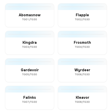
Abomasnow
Flapple
TG01/TG30
TG02/TG30
Kingdra
Frosmoth
TG03/TG30
TG04/TG30
Gardevoir
Wyrdeer
TG05/TG30
TG06/TG30
Falinks
Kleavor
TG07/TG30
TG08/TG30