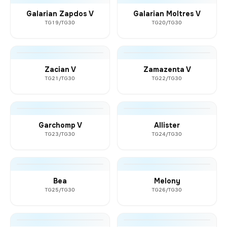
Galarian Zapdos V
Galarian Moltres V
TG19/TG30
TG20/TG30
Zacian V
Zamazenta V
TG21/TG30
TG22/TG30
Garchomp V
Allister
TG23/TG30
TG24/TG30
Bea
Melony
TG25/TG30
TG26/TG30