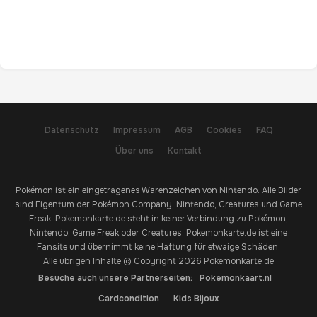
Datenschutz
Impressum
AGB
Cookies
FAQ
Über uns
Kontakt
Pokémon ist ein eingetragenes Warenzeichen von Nintendo. Alle Bilder
sind Eigentum der Pokémon Company, Nintendo, Creatures und Game
Freak. Pokemonkarte.de steht in keiner Verbindung zu Pokémon,
Nintendo, Game Freak oder Creatures. Pokemonkarte.de ist eine
Fansite und übernimmt keine Haftung für etwaige Schäden.
Alle übrigen Inhalte © Copyright 2026 Pokemonkarte.de
Besuche auch unsere Partnerseiten:
Pokemonkaart.nl
Cardcondition
Kids Bijoux