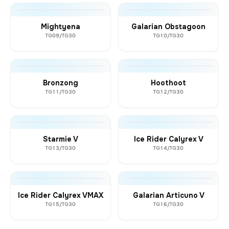
Mightyena
Galarian Obstagoon
TG09/TG30
TG10/TG30
Bronzong
Hoothoot
TG11/TG30
TG12/TG30
Starmie V
Ice Rider Calyrex V
TG13/TG30
TG14/TG30
Ice Rider Calyrex VMAX
Galarian Articuno V
TG15/TG30
TG16/TG30