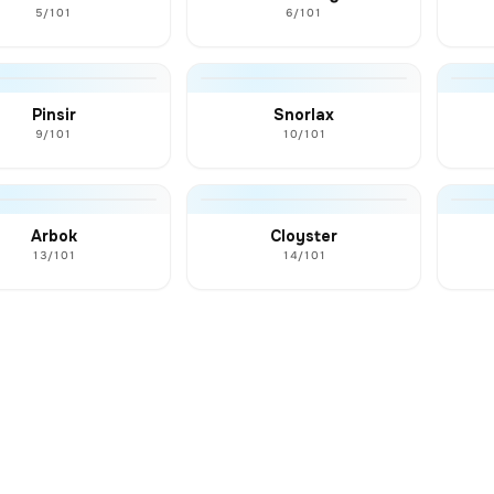
5/101
6/101
Pinsir
Snorlax
9/101
10/101
Arbok
Cloyster
13/101
14/101