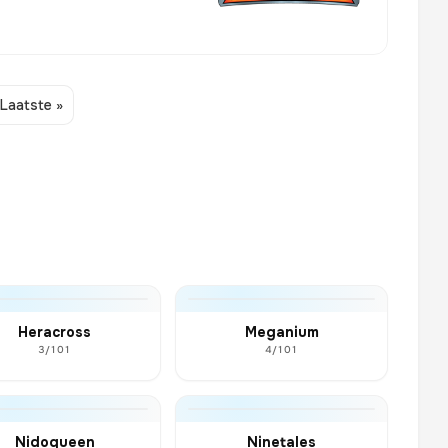
Laatste »
Heracross
Meganium
3/101
4/101
Nidoqueen
Ninetales