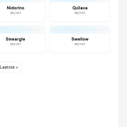
Nidorino
Quilava
35/101
36/101
Smeargle
Swellow
39/101
40/101
Laatste »