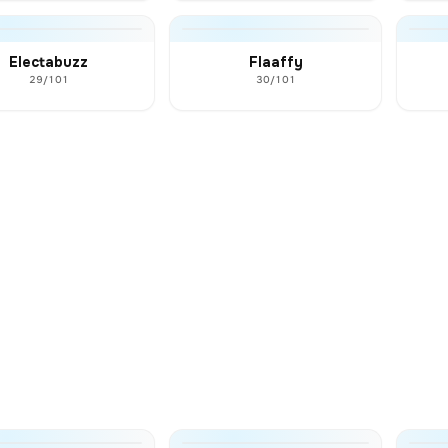
Electabuzz
Flaaffy
29/101
30/101