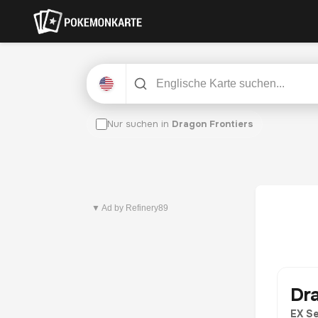
Nur suchen in
Dragon Frontiers
Neuestes Set
Pitch Black
▼ Ad by Refinery89
Dra
EX Se