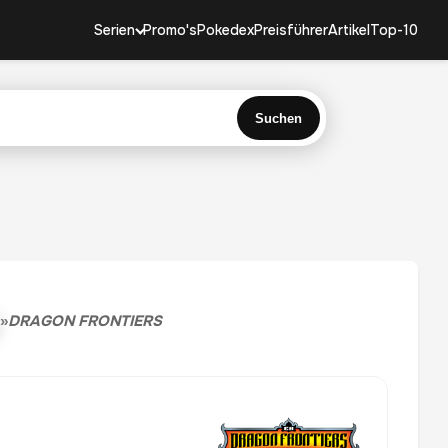
Serien
Promo's
Pokedex
Preisführer
Artikel
Top-10
Suchen
»
DRAGON FRONTIERS