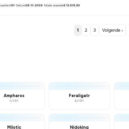
kaarten
101
Datum
08-11-2006
Totale waarde
€ 13.519,90
1
2
3
Volgende ›
Ampharos
Feraligatr
1/101
2/101
Milotic
Nidoking