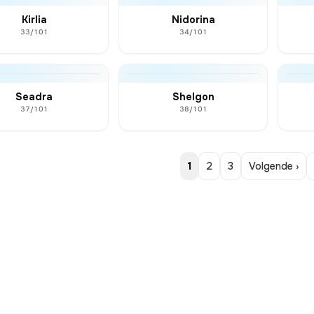
Kirlia
Nidorina
33/101
34/101
Seadra
Shelgon
37/101
38/101
1
2
3
Volgende ›