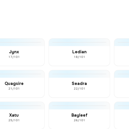
Jynx
Ledian
17/101
18/101
Quagsire
Seadra
21/101
22/101
Xatu
Bayleef
25/101
26/101