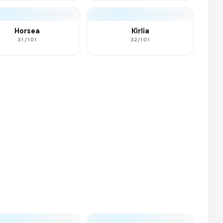
Horsea
Kirlia
31/101
32/101