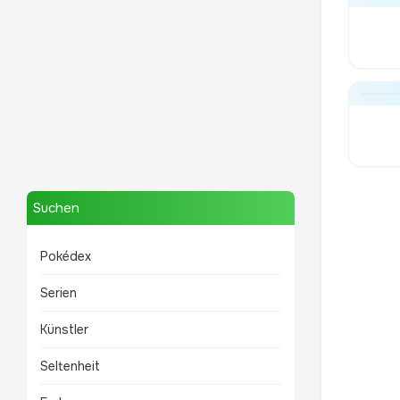
Mewtwo
TOP 10 POKÉMON
Suchen
Pokédex
Serien
Künstler
Seltenheit