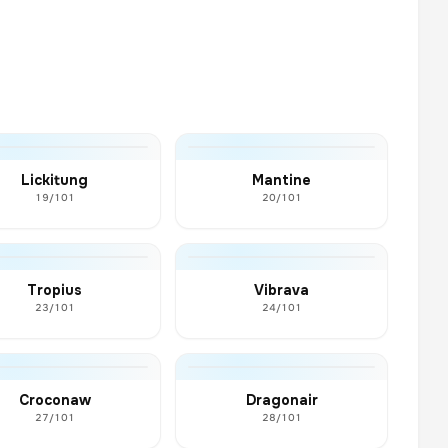
Lickitung
Mantine
19/101
20/101
Tropius
Vibrava
23/101
24/101
Croconaw
Dragonair
27/101
28/101