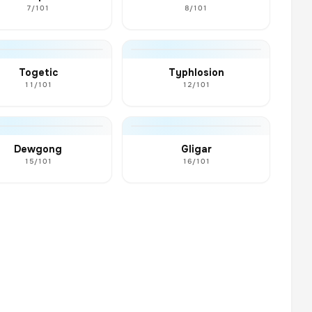
7/101
8/101
Togetic
Typhlosion
11/101
12/101
Dewgong
Gligar
15/101
16/101