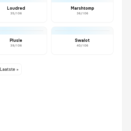
Loudred
Marshtomp
35/106
36/106
Plusle
Swalot
39/106
40/106
Laatste »