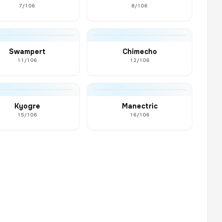
7/106
8/106
Swampert
Chimecho
11/106
12/106
Kyogre
Manectric
15/106
16/106