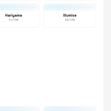
Hariyama
Illumise
31/106
32/106