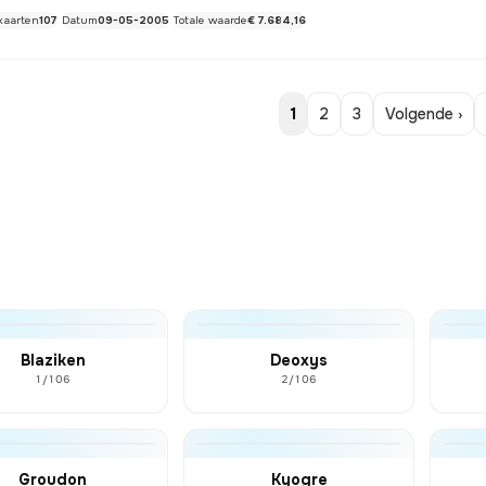
kaarten
107
Datum
09-05-2005
Totale waarde
€ 7.684,16
1
2
3
Volgende ›
Blaziken
Deoxys
1/106
2/106
Groudon
Kyogre