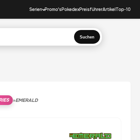
Serien
Promo's
Pokedex
Preisführer
Artikel
Top-10
Suchen
RIES
»
EMERALD