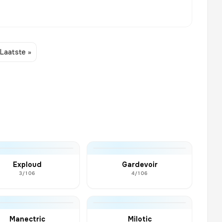
Laatste »
Exploud
Gardevoir
3/106
4/106
Manectric
Milotic