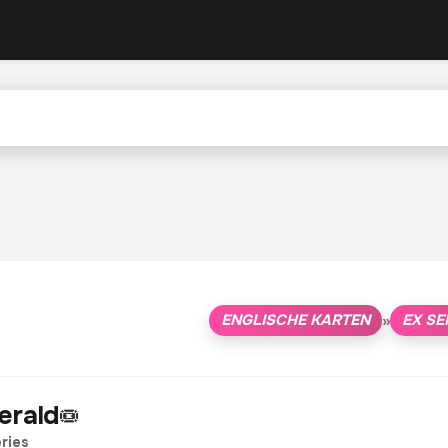
ENGLISCHE KARTEN
EX SE
»
erald
ries