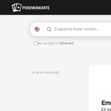
Nur suchen in
Emerald
Neuestes Set
Pitch Black
▼ Ad by Refinery89
Em
EX Se