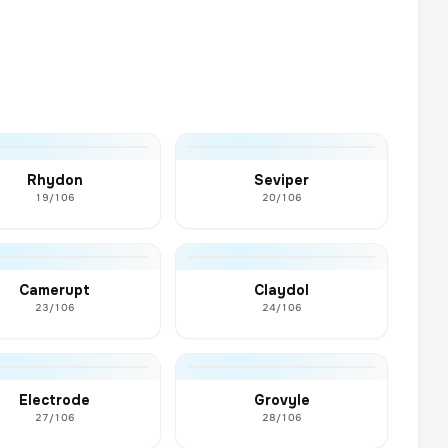
Rhydon
Seviper
19/106
20/106
Camerupt
Claydol
23/106
24/106
Electrode
Grovyle
27/106
28/106