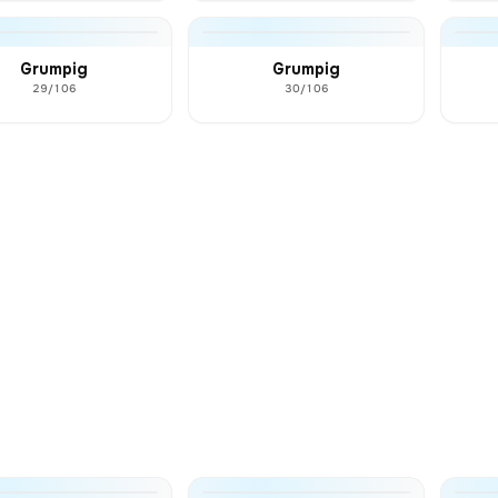
Grumpig
Grumpig
29/106
30/106