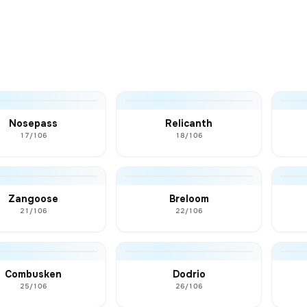
Nosepass
Relicanth
17/106
18/106
Zangoose
Breloom
21/106
22/106
Combusken
Dodrio
25/106
26/106