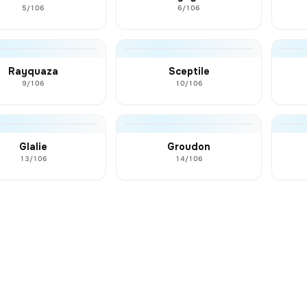
5/106
6/106
Rayquaza
Sceptile
9/106
10/106
Glalie
Groudon
13/106
14/106