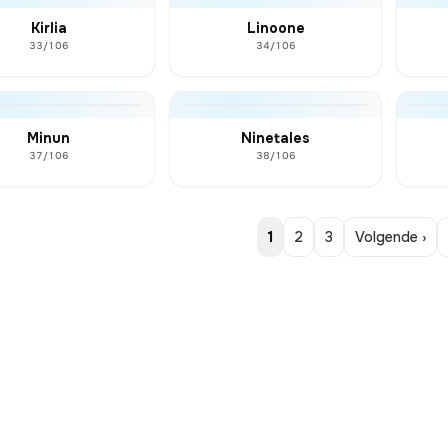
Kirlia
Linoone
33/106
34/106
Minun
Ninetales
37/106
38/106
1
2
3
Volgende ›