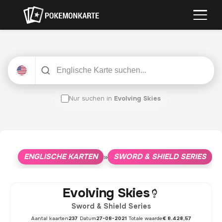
Nur suchen in
Evolving Skies
ENGLISCHE KARTEN
SWORD & SHIELD SERIES
»
»
E
Evolving Skies
Sword & Shield Series
Aantal kaarten
237
Datum
27-08-2021
Totale waarde
€ 8.428,57