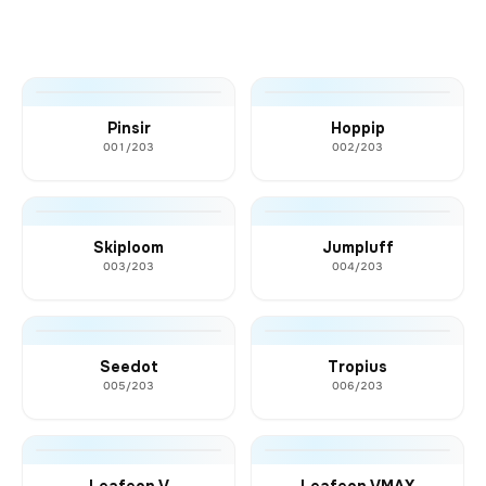
Pinsir
Hoppip
001/203
002/203
Skiploom
Jumpluff
003/203
004/203
Seedot
Tropius
005/203
006/203
Leafeon V
Leafeon VMAX