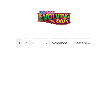
1
2
3
…
6
Volgende ›
Laatste »