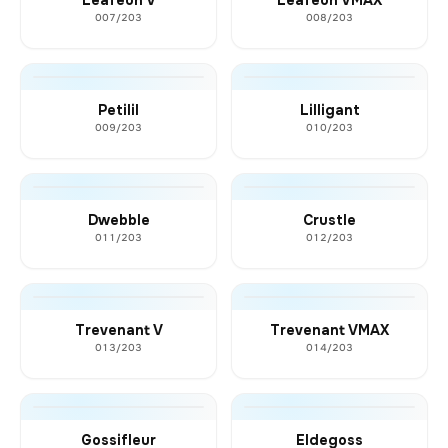
007/203
008/203
Petilil
Lilligant
009/203
010/203
Dwebble
Crustle
011/203
012/203
Trevenant V
Trevenant VMAX
013/203
014/203
Gossifleur
Eldegoss