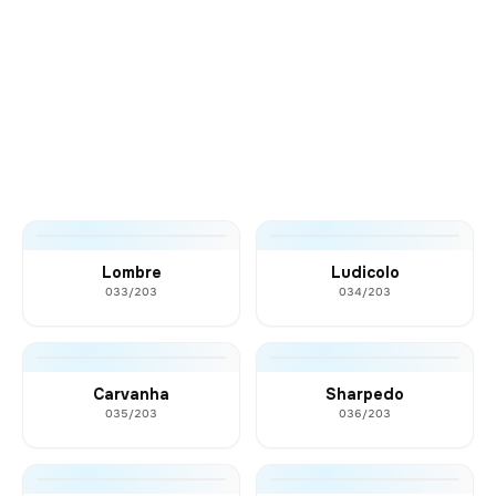
Lombre
Ludicolo
033/203
034/203
Carvanha
Sharpedo
035/203
036/203