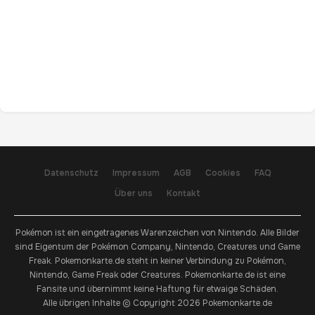
Datenschutz
Impressum
AGB
Cookies
FAQ
Über uns
Kontakt
Pokémon ist ein eingetragenes Warenzeichen von Nintendo. Alle Bilder
sind Eigentum der Pokémon Company, Nintendo, Creatures und Game
Freak. Pokemonkarte.de steht in keiner Verbindung zu Pokémon,
Nintendo, Game Freak oder Creatures. Pokemonkarte.de ist eine
Fansite und übernimmt keine Haftung für etwaige Schäden.
Alle übrigen Inhalte © Copyright 2026 Pokemonkarte.de