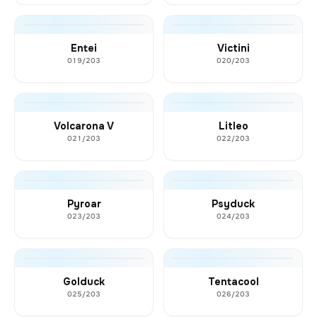
Entei
Victini
019/203
020/203
Volcarona V
Litleo
021/203
022/203
Pyroar
Psyduck
023/203
024/203
Golduck
Tentacool
025/203
026/203