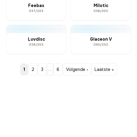
Feebas
Milotic
037/203
038/203
Luvdisc
Glaceon V
039/203
040/203
1
2
3
…
6
Volgende ›
Laatste »