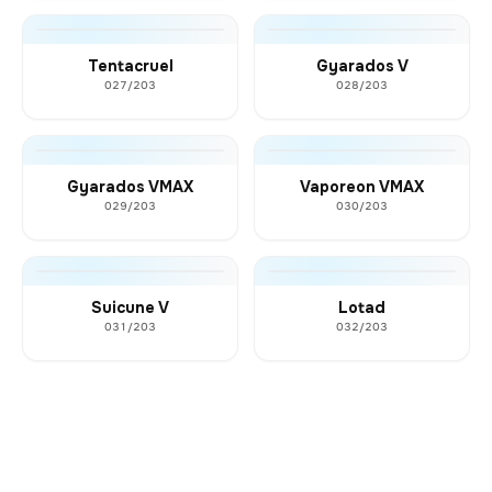
Tentacruel
Gyarados V
027/203
028/203
Gyarados VMAX
Vaporeon VMAX
029/203
030/203
Suicune V
Lotad
031/203
032/203