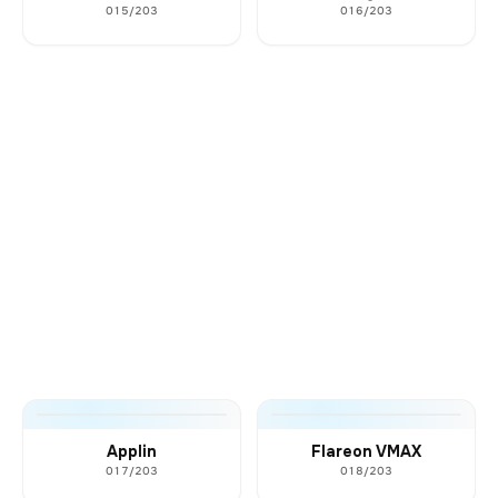
015/203
016/203
Applin
Flareon VMAX
017/203
018/203