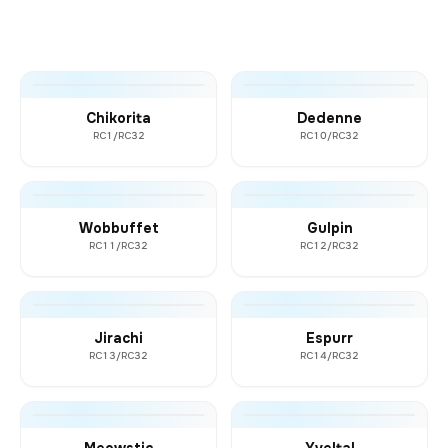
Chikorita
Dedenne
RC1/RC32
RC10/RC32
Wobbuffet
Gulpin
RC11/RC32
RC12/RC32
Jirachi
Espurr
RC13/RC32
RC14/RC32
Meowstic
Yveltal