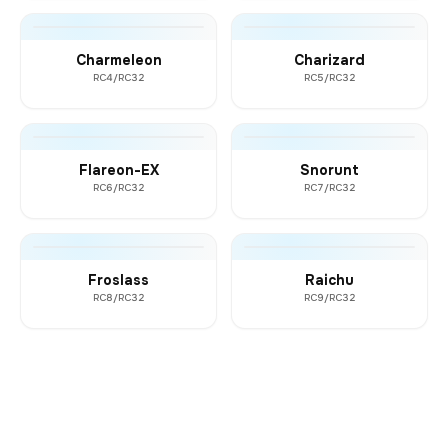
Charmeleon
Charizard
RC4/RC32
RC5/RC32
Flareon-EX
Snorunt
RC6/RC32
RC7/RC32
Froslass
Raichu
RC8/RC32
RC9/RC32