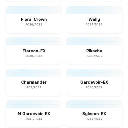
Floral Crown
Wally
RC26/RC32
RC27/RC32
Flareon-EX
Pikachu
RC28/RC32
RC29/RC32
Charmander
Gardevoir-EX
RC3/RC32
RC30/RC32
M Gardevoir-EX
Sylveon-EX
RC31/RC32
RC32/RC32