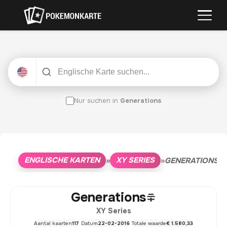
Nur suchen in
Generations
ENGLISCHE KARTEN
XY SERIES
»
»
GENERATIONS
Generations
XY Series
Aantal kaarten
117
Datum
22-02-2016
Totale waarde
€ 1.580,33