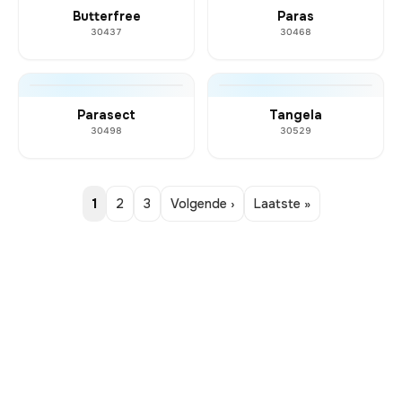
Butterfree
Paras
30437
30468
Parasect
Tangela
30498
30529
1
2
3
Volgende ›
Laatste »