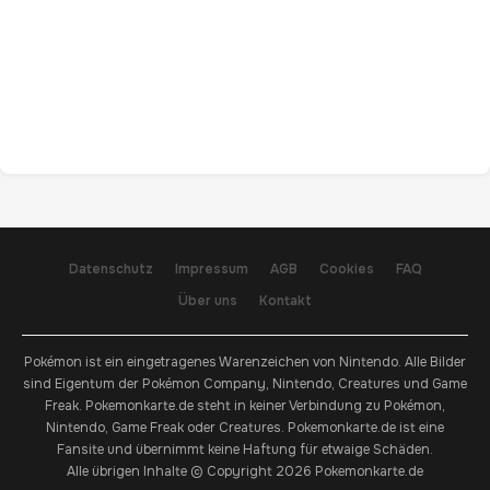
Datenschutz
Impressum
AGB
Cookies
FAQ
Über uns
Kontakt
Pokémon ist ein eingetragenes Warenzeichen von Nintendo. Alle Bilder
sind Eigentum der Pokémon Company, Nintendo, Creatures und Game
Freak. Pokemonkarte.de steht in keiner Verbindung zu Pokémon,
Nintendo, Game Freak oder Creatures. Pokemonkarte.de ist eine
Fansite und übernimmt keine Haftung für etwaige Schäden.
Alle übrigen Inhalte © Copyright 2026 Pokemonkarte.de