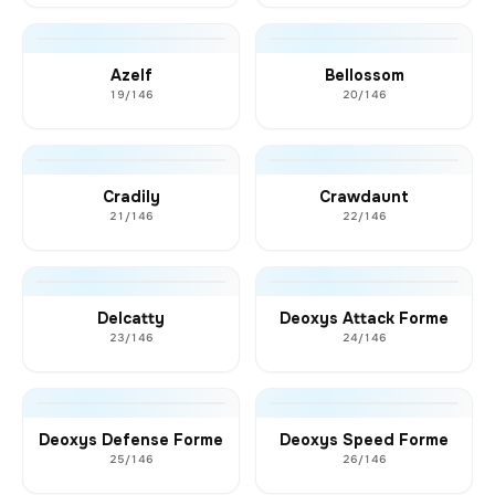
Azelf
Bellossom
19/146
20/146
Cradily
Crawdaunt
21/146
22/146
Delcatty
Deoxys Attack Forme
23/146
24/146
Deoxys Defense Forme
Deoxys Speed Forme
25/146
26/146