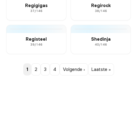
Regigigas
Regirock
37/146
38/146
Registeel
Shedinja
39/146
40/146
1
2
3
4
Volgende ›
Laatste »