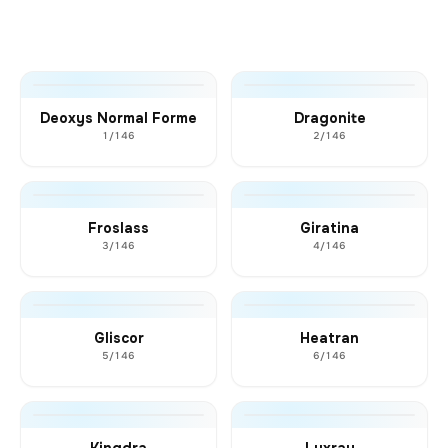
Deoxys Normal Forme
Dragonite
1/146
2/146
Froslass
Giratina
3/146
4/146
Gliscor
Heatran
5/146
6/146
Kingdra
Luxray