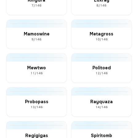
7/146
8/146
Mamoswine
Metagross
9/146
10/146
Mewtwo
Politoed
11/146
12/146
Probopass
Rayquaza
13/146
14/146
Regigigas
Spiritomb