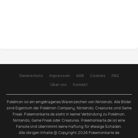
Datenschutz
Impressum
AGB
Cookies
FAQ
Über uns
Kontakt
Pokémon ist ein eingetragenes Warenzeichen von Nintendo. Alle Bilder
sind Eigentum der Pokémon Company, Nintendo, Creatures und Game
Freak. Pokemonkarte.de steht in keiner Verbindung zu Pokémon,
Nintendo, Game Freak oder Creatures. Pokemonkarte.de ist eine
Fansite und übernimmt keine Haftung für etwaige Schäden.
Alle übrigen Inhalte © Copyright 2026 Pokemonkarte.de