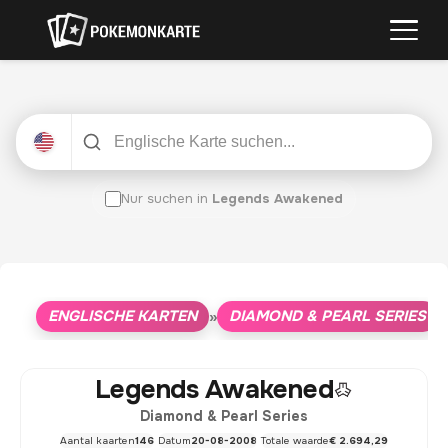
Nur suchen in
Legends Awakened
ENGLISCHE KARTEN
DIAMOND & PEARL SERIES
»
»
Legends Awakened
Diamond & Pearl Series
Aantal kaarten
146
Datum
20-08-2008
Totale waarde
€ 2.694,29