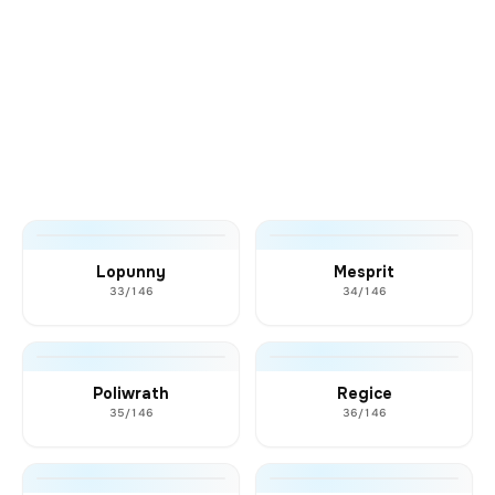
Lopunny
Mesprit
33/146
34/146
Poliwrath
Regice
35/146
36/146