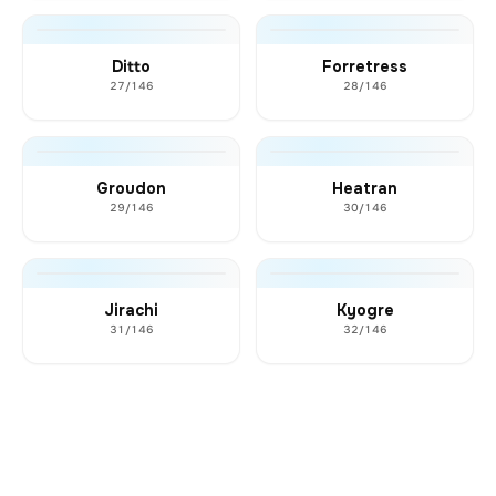
Ditto
Forretress
27/146
28/146
Groudon
Heatran
29/146
30/146
Jirachi
Kyogre
31/146
32/146