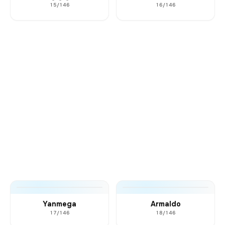
15/146
16/146
Yanmega
Armaldo
17/146
18/146