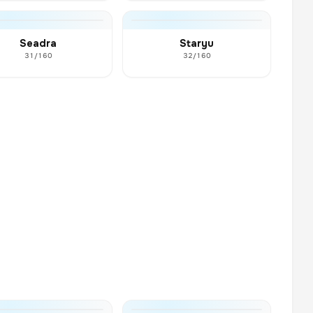
Seadra
Staryu
31/160
32/160