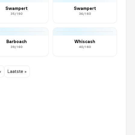
Swampert
Swampert
35/160
36/160
Barboach
Whiscash
39/160
40/160
›
Laatste »