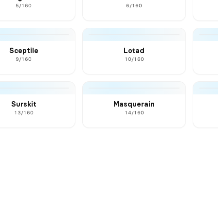
5/160
6/160
Sceptile
Lotad
9/160
10/160
Surskit
Masquerain
13/160
14/160