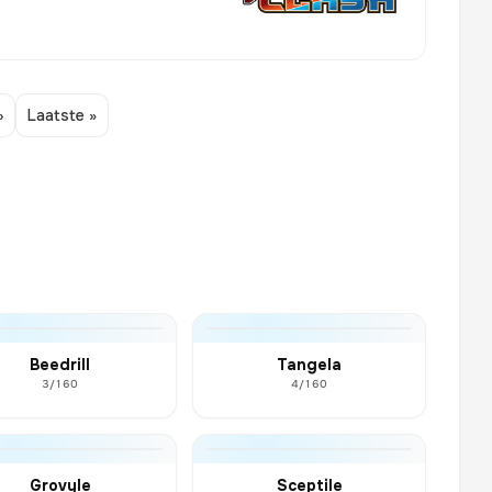
›
Laatste »
Beedrill
Tangela
3/160
4/160
Grovyle
Sceptile