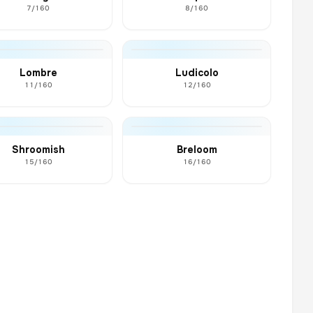
7/160
8/160
Lombre
Ludicolo
11/160
12/160
Shroomish
Breloom
15/160
16/160