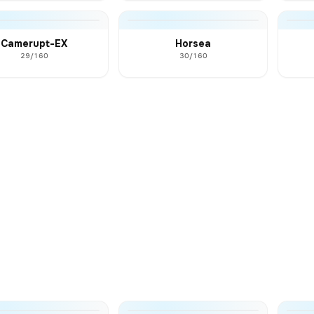
Camerupt-EX
Horsea
29/160
30/160