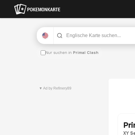
Nur suchen in
Primal Clash
Neuestes Set
Pitch Black
▼ Ad by Refinery89
Pri
XY Se