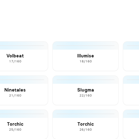
Volbeat
Illumise
17/160
18/160
Ninetales
Slugma
21/160
22/160
Torchic
Torchic
25/160
26/160