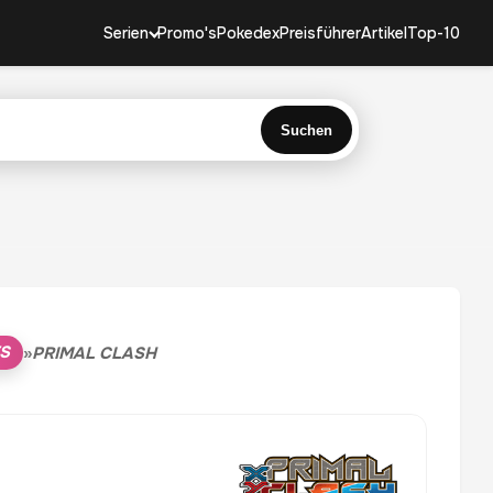
Serien
Promo's
Pokedex
Preisführer
Artikel
Top-10
Suchen
ES
»
PRIMAL CLASH