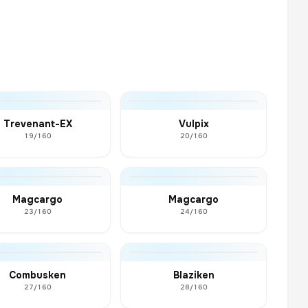
Trevenant-EX
Vulpix
19/160
20/160
Magcargo
Magcargo
23/160
24/160
Combusken
Blaziken
27/160
28/160