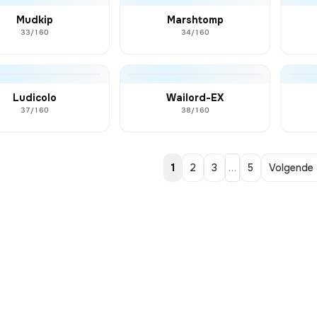
Mudkip
Marshtomp
33/160
34/160
Ludicolo
Wailord-EX
37/160
38/160
1
2
3
…
5
Volgende 