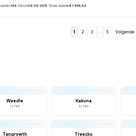
kaarten
164
Datum
04-02-2015
Totale waarde
€ 1.965,54
1
2
3
…
5
Volgende 
Weedle
Kakuna
1/160
2/160
Tangrowth
Treecko