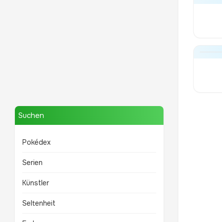
Mewtwo
TOP 10 POKÉMON
Suchen
Pokédex
Serien
Künstler
Seltenheit