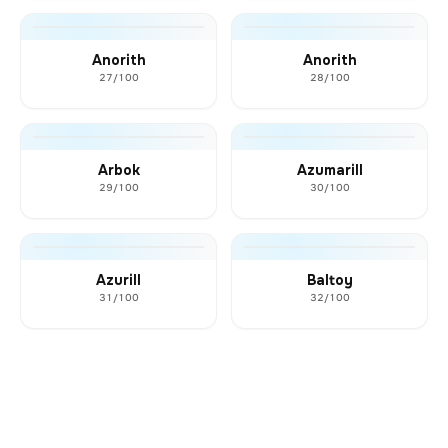
Anorith
Anorith
27/100
28/100
Arbok
Azumarill
29/100
30/100
Azurill
Baltoy
31/100
32/100