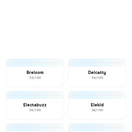
Breloom
Delcatty
33/100
34/100
Electabuzz
Elekid
35/100
36/100