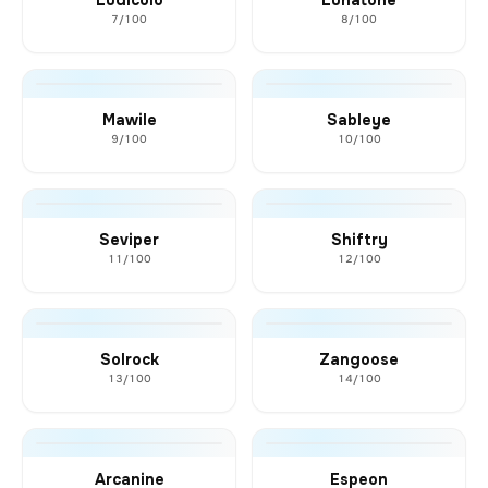
7/100
8/100
Mawile
Sableye
9/100
10/100
Seviper
Shiftry
11/100
12/100
Solrock
Zangoose
13/100
14/100
Arcanine
Espeon