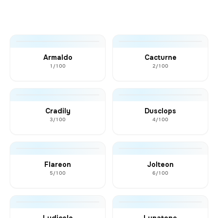
Armaldo
Cacturne
1/100
2/100
Cradily
Dusclops
3/100
4/100
Flareon
Jolteon
5/100
6/100
Ludicolo
Lunatone