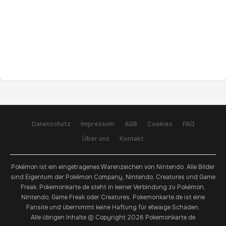
Datenschutz
Impressum
AGB
Cookies
FAQ
Über uns
Kontakt
Pokémon ist ein eingetragenes Warenzeichen von Nintendo. Alle Bilder
sind Eigentum der Pokémon Company, Nintendo, Creatures und Game
Freak. Pokemonkarte.de steht in keiner Verbindung zu Pokémon,
Nintendo, Game Freak oder Creatures. Pokemonkarte.de ist eine
Fansite und übernimmt keine Haftung für etwaige Schäden.
Alle übrigen Inhalte © Copyright 2026 Pokemonkarte.de