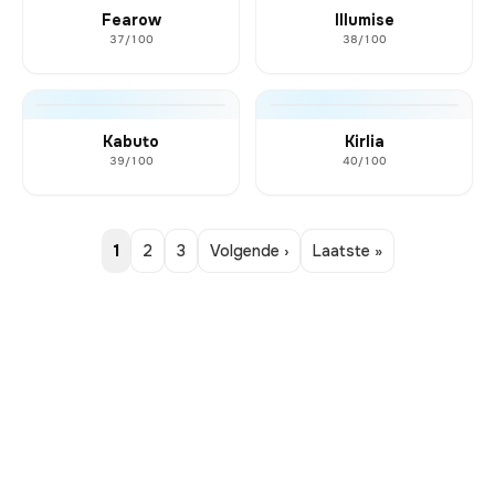
Fearow
Illumise
37/100
38/100
Kabuto
Kirlia
39/100
40/100
1
2
3
Volgende ›
Laatste »