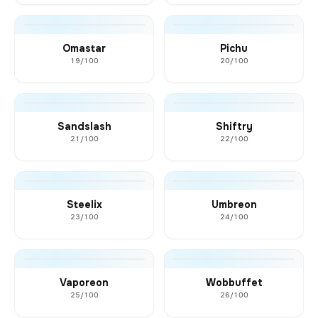
Omastar
Pichu
19/100
20/100
Sandslash
Shiftry
21/100
22/100
Steelix
Umbreon
23/100
24/100
Vaporeon
Wobbuffet
25/100
26/100