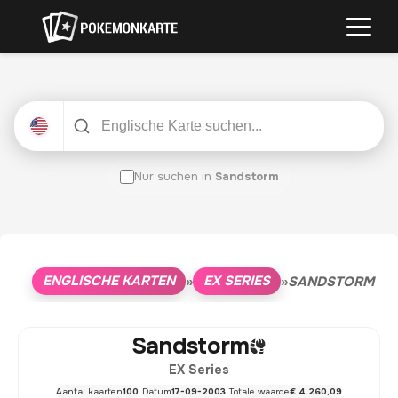
Nur suchen in
Sandstorm
ENGLISCHE KARTEN
EX SERIES
»
»
SANDSTORM
Sandstorm
EX Series
Aantal kaarten
100
Datum
17-09-2003
Totale waarde
€ 4.260,09