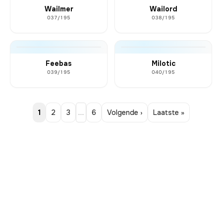
Wailmer
Wailord
037/195
038/195
Feebas
Milotic
039/195
040/195
1
2
3
…
6
Volgende ›
Laatste »