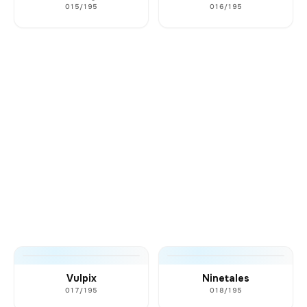
015/195
016/195
Vulpix
Ninetales
017/195
018/195