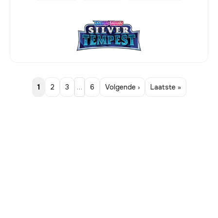
1
2
3
…
6
Volgende ›
Laatste »