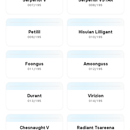
007/195
008/195
Petilil
Hisuian Lilligant
009/195
010/195
Foongus
Amoonguss
011/195
012/195
Durant
Virizion
013/195
014/195
Chesnaught V
Radiant Tsareena