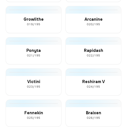
Growlithe
Arcanine
019/195
020/195
Ponyta
Rapidash
021/195
022/195
Victini
Reshiram V
023/195
024/195
Fennekin
Braixen
025/195
026/195