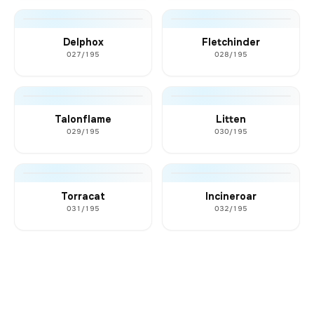
Delphox
Fletchinder
027/195
028/195
Talonflame
Litten
029/195
030/195
Torracat
Incineroar
031/195
032/195