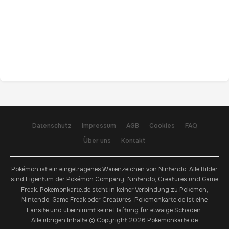
Datenschutz
Impressum
AGB
Cookies
FAQ
Über uns
Kontakt
Pokémon ist ein eingetragenes Warenzeichen von Nintendo. Alle Bilder
sind Eigentum der Pokémon Company, Nintendo, Creatures und Game
Freak. Pokemonkarte.de steht in keiner Verbindung zu Pokémon,
Nintendo, Game Freak oder Creatures. Pokemonkarte.de ist eine
Fansite und übernimmt keine Haftung für etwaige Schäden.
Alle übrigen Inhalte © Copyright 2026 Pokemonkarte.de