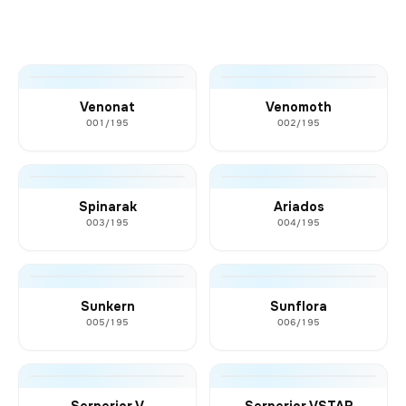
Venonat
Venomoth
001/195
002/195
Spinarak
Ariados
003/195
004/195
Sunkern
Sunflora
005/195
006/195
Serperior V
Serperior VSTAR