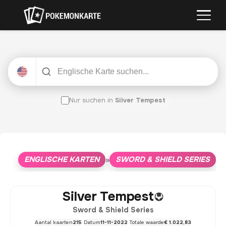
Nur suchen in
Silver Tempest
ENGLISCHE KARTEN
SWORD & SHIELD SERIES
»
»
S
Silver Tempest
Sword & Shield Series
Aantal kaarten
215
Datum
11-11-2022
Totale waarde
€ 1.022,83