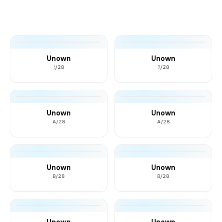
Unown
Unown
!/28
?/28
Unown
Unown
A/28
A/28
Unown
Unown
B/28
B/28
Unown
Unown