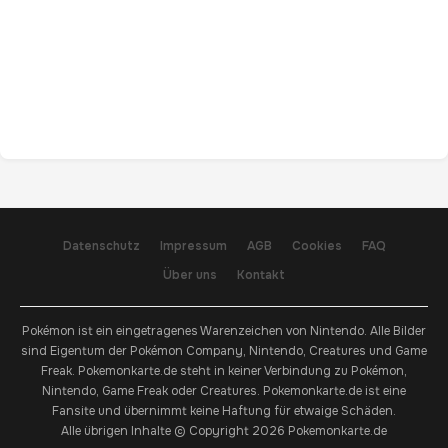
Datenschutz
Impressum
AGB
Cookies
FAQ
Über uns
Kontakt
Pokémon ist ein eingetragenes Warenzeichen von Nintendo. Alle Bilder
sind Eigentum der Pokémon Company, Nintendo, Creatures und Game
Freak. Pokemonkarte.de steht in keiner Verbindung zu Pokémon,
Nintendo, Game Freak oder Creatures. Pokemonkarte.de ist eine
Fansite und übernimmt keine Haftung für etwaige Schäden.
Alle übrigen Inhalte © Copyright 2026 Pokemonkarte.de