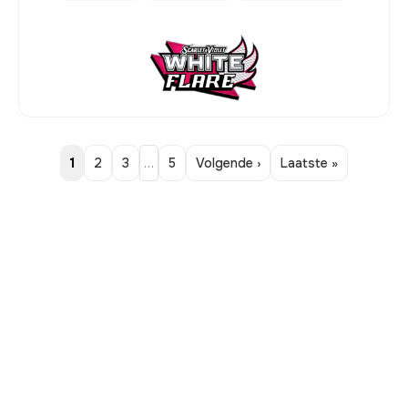
1
2
3
…
5
Volgende ›
Laatste »