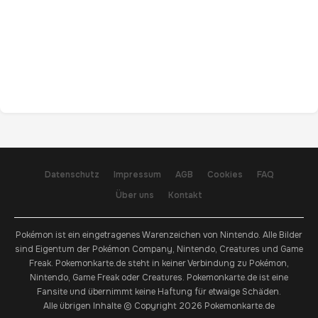
Datenschutz
Impressum
AGB
Cookies
FAQ
Über uns
Kontakt
Pokémon ist ein eingetragenes Warenzeichen von Nintendo. Alle Bilder
sind Eigentum der Pokémon Company, Nintendo, Creatures und Game
Freak. Pokemonkarte.de steht in keiner Verbindung zu Pokémon,
Nintendo, Game Freak oder Creatures. Pokemonkarte.de ist eine
Fansite und übernimmt keine Haftung für etwaige Schäden.
Alle übrigen Inhalte © Copyright 2026 Pokemonkarte.de