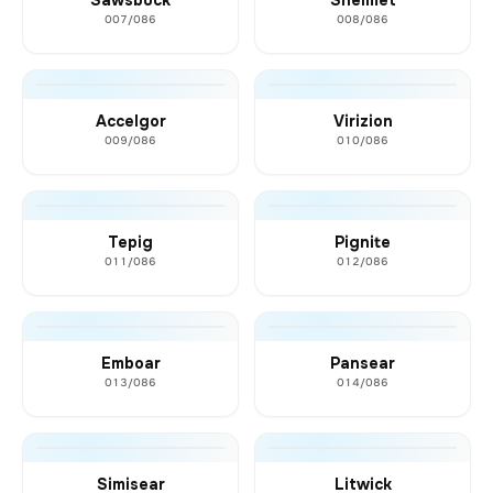
007/086
008/086
Accelgor
Virizion
009/086
010/086
Tepig
Pignite
011/086
012/086
Emboar
Pansear
013/086
014/086
Simisear
Litwick