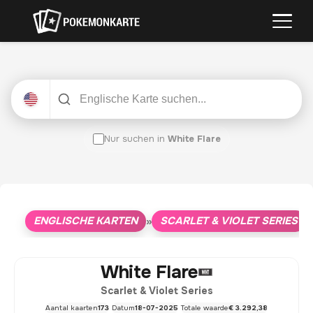
Nur suchen in
White Flare
ENGLISCHE KARTEN
SCARLET & VIOLET SERIES
»
»
White Flare
Scarlet & Violet Series
Aantal kaarten
173
Datum
18-07-2025
Totale waarde
€ 3.292,38