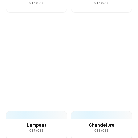
015/086
016/086
Lampent
Chandelure
017/086
018/086