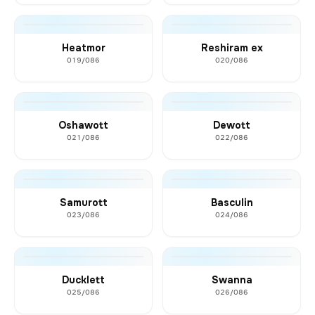
Heatmor
Reshiram ex
019/086
020/086
Oshawott
Dewott
021/086
022/086
Samurott
Basculin
023/086
024/086
Ducklett
Swanna
025/086
026/086