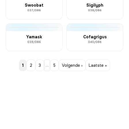
Swoobat
Sigilyph
037/086
038/086
Yamask
Cofagrigus
039/086
040/086
1
2
3
…
5
Volgende ›
Laatste »