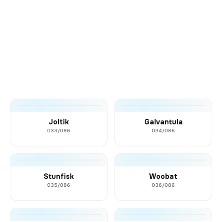
Joltik
Galvantula
033/086
034/086
Stunfisk
Woobat
035/086
036/086