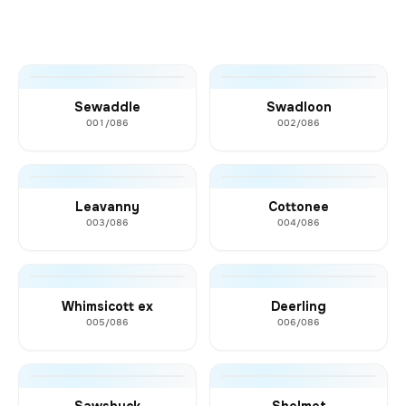
Sewaddle
Swadloon
001/086
002/086
Leavanny
Cottonee
003/086
004/086
Whimsicott ex
Deerling
005/086
006/086
Sawsbuck
Shelmet