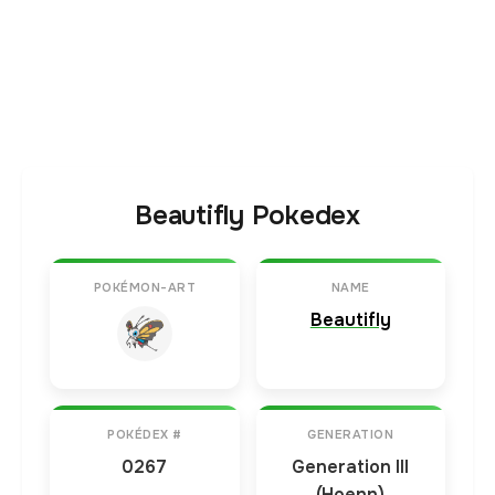
Beautifly Pokedex
POKÉMON-ART
NAME
Beautifly
POKÉDEX #
GENERATION
0267
Generation III
(Hoenn)