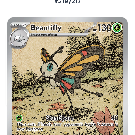
#219/217
Aktueller Marktpreis
€7,27
Holofoil
Preise werden täglich aktualisiert.