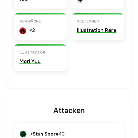
SCHWÄCHE
SELTENHEIT
×2
Illustration Rare
ILLUSTRATOR
Mori Yuu
Attacken
→
Stun Spore
40