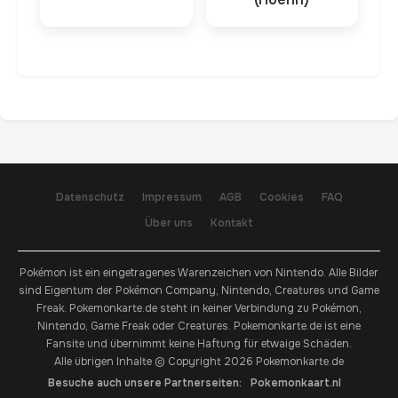
Datenschutz
Impressum
AGB
Cookies
FAQ
Über uns
Kontakt
Pokémon ist ein eingetragenes Warenzeichen von Nintendo. Alle Bilder
sind Eigentum der Pokémon Company, Nintendo, Creatures und Game
Freak. Pokemonkarte.de steht in keiner Verbindung zu Pokémon,
Nintendo, Game Freak oder Creatures. Pokemonkarte.de ist eine
Fansite und übernimmt keine Haftung für etwaige Schäden.
Alle übrigen Inhalte © Copyright 2026 Pokemonkarte.de
Besuche auch unsere Partnerseiten:
Pokemonkaart.nl