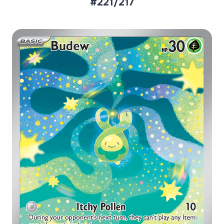
#221/217
Aktueller Marktpreis
€7,37
Holofoil
Preise werden täglich aktualisiert.