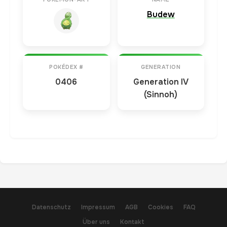
Budew
POKÉDEX #
GENERATION
0406
Generation IV
(Sinnoh)
Datenschutz
Impressum
AGB
Cookies
FAQ
Über uns
Kontakt