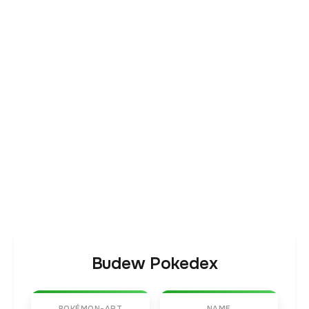
Budew Pokedex
POKÉMON-ART
NAME