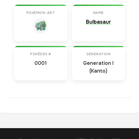
POKÉMON-ART
NAME
Bulbasaur
POKÉDEX #
GENERATION
0001
Generation I
(Kanto)