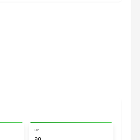
HP
90