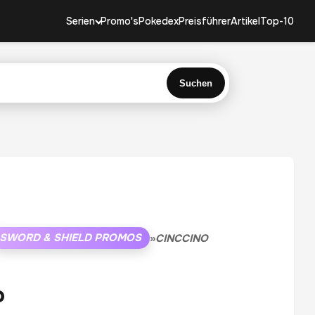
Serien
Promo's
Pokedex
Preisführer
Artikel
Top-10
Suchen
SWORD & SHIELD PROMOS
»
CINCCINO
o