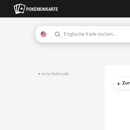
Neuestes Set
Pitch Black
▼ Ad by Refinery89
Zur
←