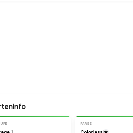
rteninfo
TUFE
FARBE
tage 1
Colorless