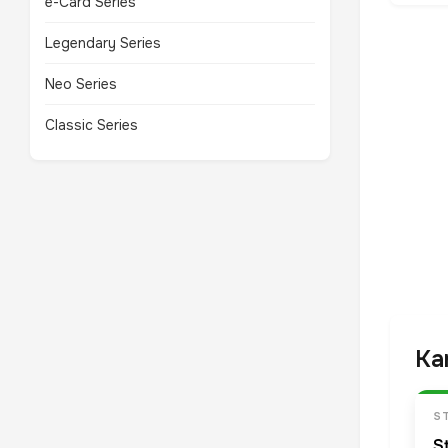
e-Card Series
Legendary Series
Neo Series
Classic Series
Ka
S
S