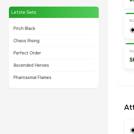
Letzte Sets
R
Pitch Black
Chaos Rising
I
Perfect Order
S
Ascended Heroes
Phantasmal Flames
At