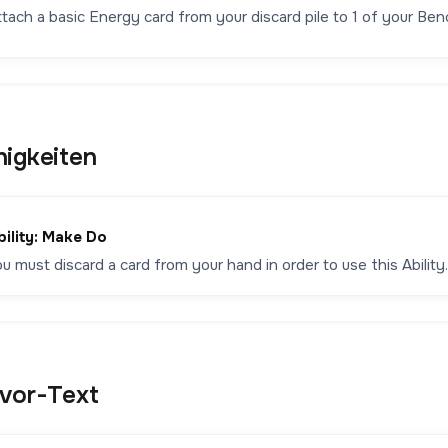
ttach a basic Energy card from your discard pile to 1 of your B
higkeiten
bility: Make Do
u must discard a card from your hand in order to use this Abilit
avor-Text