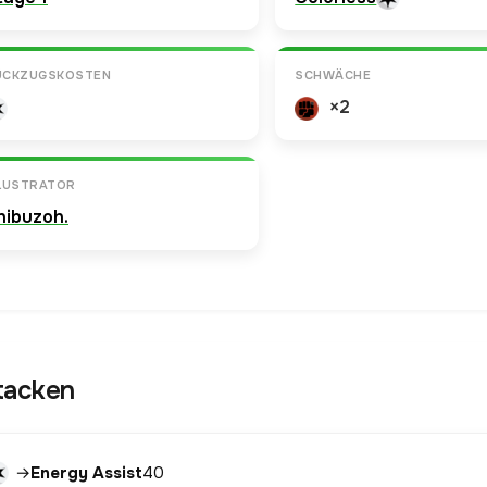
ÜCKZUGSKOSTEN
SCHWÄCHE
×2
LLUSTRATOR
hibuzoh.
tacken
→
Energy Assist
40