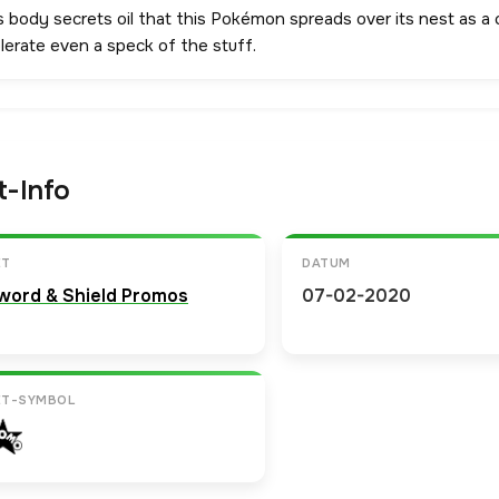
s body secrets oil that this Pokémon spreads over its nest as a 
lerate even a speck of the stuff.
t-Info
ET
DATUM
word & Shield Promos
07-02-2020
ET-SYMBOL