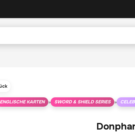
ück
ENGLISCHE KARTEN
SWORD & SHIELD SERIES
CELEB
»
»
Donpha