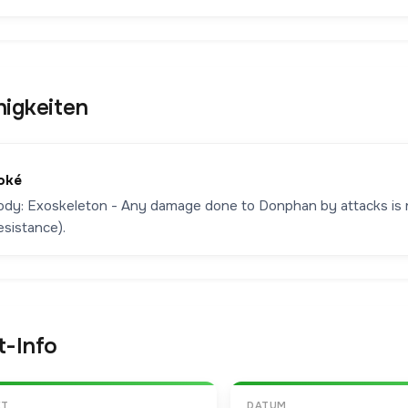
higkeiten
oké
ody: Exoskeleton - Any damage done to Donphan by attacks is 
esistance).
t-Info
ET
DATUM