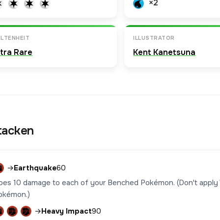
×2
LTENHEIT
ILLUSTRATOR
ltra Rare
Kent Kanetsuna
tacken
→
Earthquake
60
oes 10 damage to each of your Benched Pokémon. (Don't apply
okémon.)
→
Heavy Impact
90