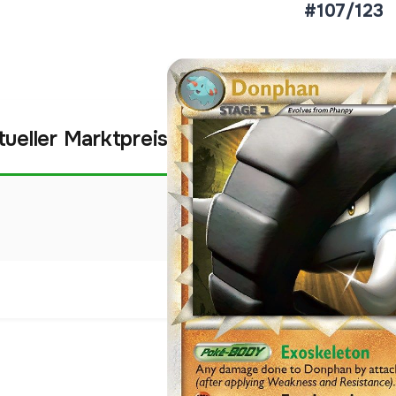
#107/123
tueller Marktpreis
€1,48
Holofoil
Preise werden täglich aktua