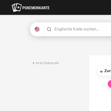
Neuestes Set
Pitch Black
▼ Ad by Refinery89
Zur
←