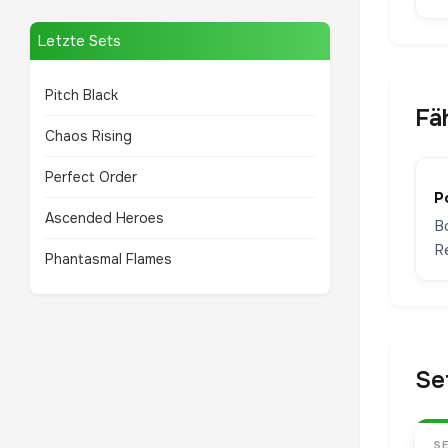
Letzte Sets
Pitch Black
Fä
Chaos Rising
Perfect Order
P
Ascended Heroes
B
R
Phantasmal Flames
Se
S