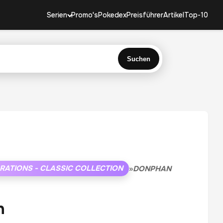
Serien
Promo's
Pokedex
Preisführer
Artikel
Top-10
Suchen
RATIONS - CLASSIC COLLECTION
»
DONPHAN
n