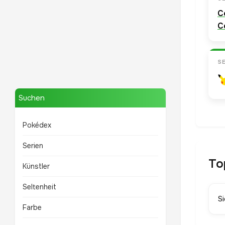
C
C
S
Mewtwo
TOP 10 POKÉMON
Suchen
Pokédex
Serien
To
Künstler
Seltenheit
S
Farbe