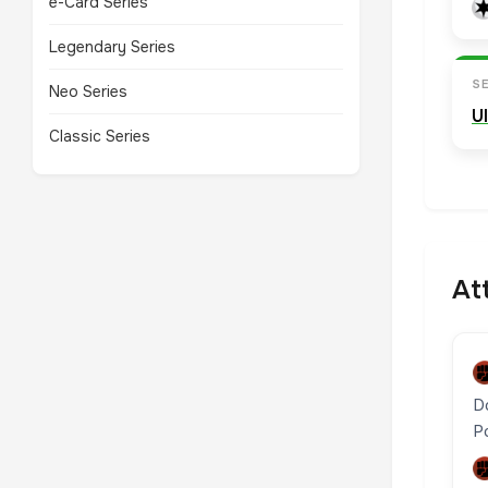
e-Card Series
Legendary Series
SE
Neo Series
U
Classic Series
At
D
P