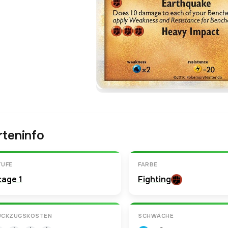
rteninfo
TUFE
FARBE
tage 1
Fighting
ÜCKZUGSKOSTEN
SCHWÄCHE