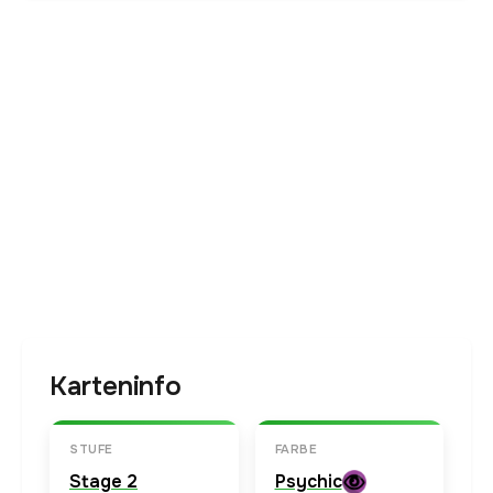
Karteninfo
STUFE
FARBE
Stage 2
Psychic