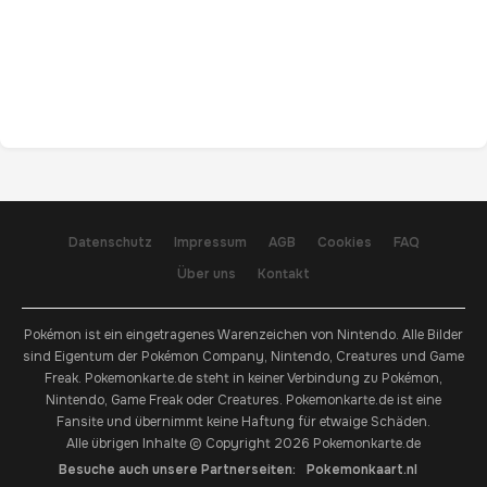
Datenschutz
Impressum
AGB
Cookies
FAQ
Über uns
Kontakt
Pokémon ist ein eingetragenes Warenzeichen von Nintendo. Alle Bilder
sind Eigentum der Pokémon Company, Nintendo, Creatures und Game
Freak. Pokemonkarte.de steht in keiner Verbindung zu Pokémon,
Nintendo, Game Freak oder Creatures. Pokemonkarte.de ist eine
Fansite und übernimmt keine Haftung für etwaige Schäden.
Alle übrigen Inhalte © Copyright 2026 Pokemonkarte.de
Besuche auch unsere Partnerseiten:
Pokemonkaart.nl