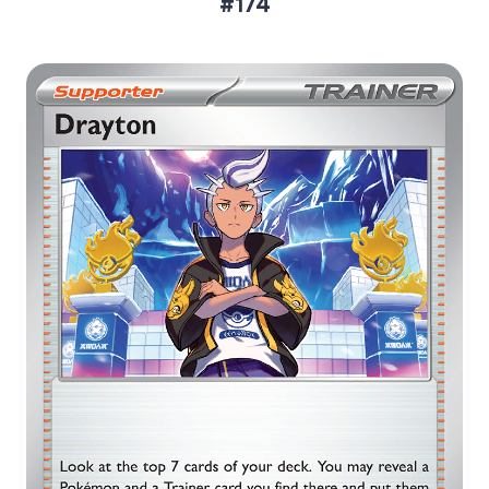
#174
Aktueller Marktpreis
€0,14
Normal
€0,30
Reverse Holo
Preise werden täglich aktualisiert.