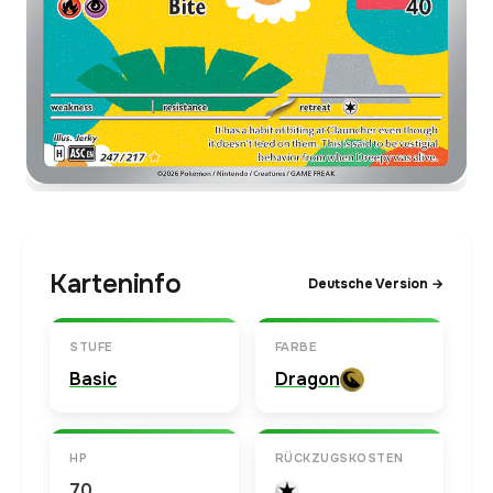
Karteninfo
Deutsche Version →
STUFE
FARBE
Basic
Dragon
HP
RÜCKZUGSKOSTEN
70