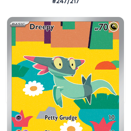
#247/217
Aktueller Marktpreis
€7,19
Holofoil
Preise werden täglich aktualisiert.