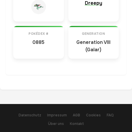
Dreepy
POKÉDEX #
GENERATION
0885
Generation VIII
(Galar)
Datenschutz
Impressum
AGB
Cookies
FAQ
Über uns
Kontakt