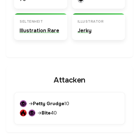
SELTENHEIT
ILLUSTRATOR
Illustration Rare
Jerky
Attacken
→
Petty Grudge
10
→
Bite
40